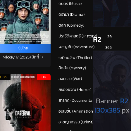
ดนตรี (Music)
53
ดราม่า (Drama)
810
ตลก (Comedy)
588
ประวัติศาสตร์ (History)
39
R2
ผจญภัย (Adventure)
365
ซับไทย
Mickey 17 (2025) มิกกี้ 17
ระทึกขวัญ (Thriller)
(1,636)
ลึกลับ (Mystery)
198
8.9
HD
สงคราม (War)
117
สยองขวัญ (Horror)
276
สารคดี (Documentary)
161
อนิเมชั่น (Animation)
50
อาชญากรรม (Crime)
709