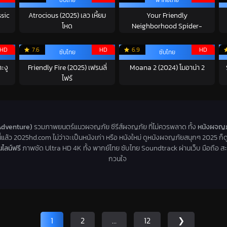
sic
Atrocious (2025) เลว เหี้ยม
Your Friendly
โหด
Neighborhood Spider-
Man...
HD
7.6
HD
6.9
HD
ซับไทย
ซับไทย
ะงู
Friendly Fire (2025) เฟรนลี่
Moana 2 (2024) โมอาน่า 2
ไฟร์
dventure)
รวมภาพยนตร์แนวผจญภัย ซีรีส์ผจญภัย ที่ไม่ควรพลาด ทั้ง
หนังผจญภั
่นี่แล้ว 2025hd.com ไม่ว่าจะเป็นหนังเก่า หรือ หนังใหม่ ดูหนังผจญภัยสนุกๆ 2025 ก
ไลน์ฟรี
ภาพชัด Ultra HD 4K ทั้ง พากย์ไทย ซับไทย Soundtrack ผ่านเว็บ มือถือ สะ
กวนใจ
1
2
…
12
❯