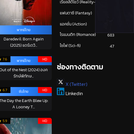
เรียลลิตี้โชว์ (Reality-TV)
6
แฟนตาซี (Fantasy)
622
แอคชั่น (Action)
(1,605)
พากย์ไทย
โรแมนติก (Romance)
683
Daredevil: Born Again
(2025) แดร์เดวิ...
ไซไฟ (Sci-fi)
47
7.6
HD
พากย์ไทย
ช่องทางติดตาม
Out of the Nest (2024) องค
รักษ์พิทักษ...
X (Twitter)
6.7
HD
ซับไทย
Linkedin
The Day the Earth Blew Up:
A Looney T...
5.9
HD