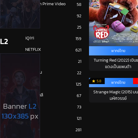
Amazon Prime Video
58
Disney+
92
HBO
25
iQiYi
159
L2
NETFLIX
621
พากย์ไทย
Turning Red (2022) เขิน
ซีรีย์จีน
21
แดงเป็นแพนด้า
ซีรีย์ญี่ปุ่น
22
5.8
พากย์ไทย
ซีรีย์ฝรั่ง
125
Strange Magic (2015) มน
ซีรีย์เกาหลี
67
มหัศจรรย์
ซีรีย์ไทย
73
หนังจีน
121
หนังฝรั่ง
281