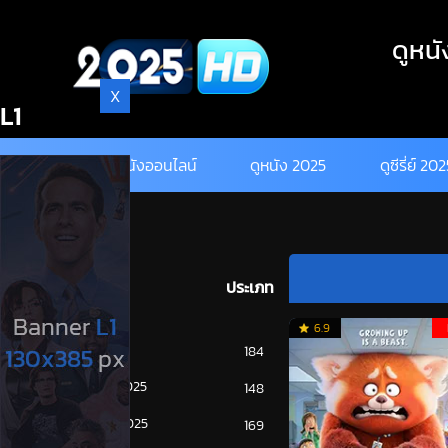
Skip
to
ดูหนั
content
X
L1
ดูหนังออนไลน์
ดูหนัง 2025
ดูซีรี่ย์ 20
ประเภท
6.9
การ์ตูน
184
ดูซีรี่ย์ 2025
148
ดูหนัง 2025
169