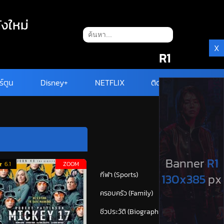
ังใหม่
X
R1
ร์ตูน
Disney+
NETFLIX
ติดต่อ
หมวดหมู่
6.1
ZOOM
กีฬา (Sports)
36
ครอบครัว (Family)
112
ชีวประวัติ (Biography)
21