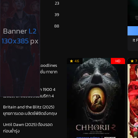
หนังเกาหลี
23
หนังเอเชีย
39
หนังไทย
88
It
เรื่องล่าสุด
4.6
HD
7
Final Destination Bloodlines
(2025) ไฟนอลเดสติเนชั่น ทายาท
โกงตาย
Detective Chinatown 1900 4
(2025) แก๊งม่วนป่วนอเมริกา 4
Britain and the Blitz (2025)
ยุทธการเดอะบลิตซ์พิชิตอังกฤษ
Until Dawn (2025) ต้องรอด
ก่อนย่ำรุ่ง