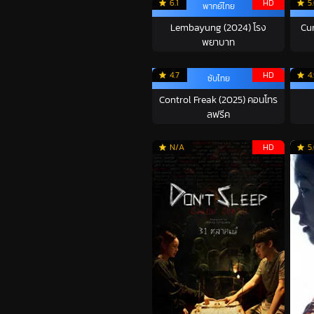
6.1
HD
5
พากย์ไทย
Lembayung (2024) โรง
Cur
พยาบาท
4.7
HD
4
ซับไทย
Control Freak (2025) คอนโทร
ลฟรีค
N/A
HD
5