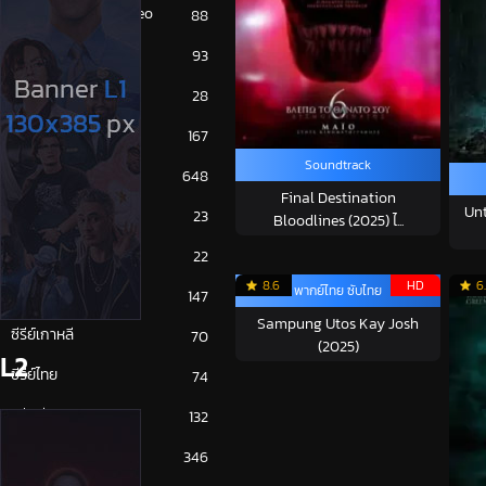
Amazon Prime Video
88
Disney+
93
HBO
28
iQiYi
167
Soundtrack
NETFLIX
648
Final Destination
Unt
ซีรีย์จีน
23
Bloodlines (2025) ไ...
ซีรีย์ญี่ปุ่น
22
8.6
HD
6
พากย์ไทย ซับไทย
ซีรีย์ฝรั่ง
147
Sampung Utos Kay Josh
ซีรีย์เกาหลี
70
(2025)
L2
ซีรีย์ไทย
74
หนังจีน
132
หนังฝรั่ง
346