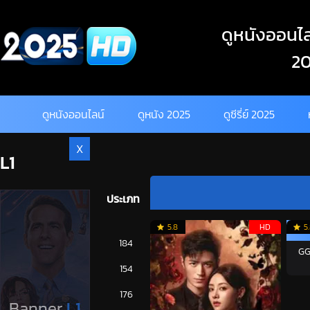
Skip
to
ดูหนังออนไลน
content
20
ดูหนังออนไลน์
ดูหนัง 2025
ดูซีรี่ย์ 2025
X
L1
ประเภท
5.8
HD
5
การ์ตูน
184
GG
ดูซีรี่ย์ 2025
154
ดูหนัง 2025
176