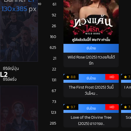
Amazon Prime Video
61
Disney+
92
HBO
26
iQiYi
160
NETFLIX
625
ซับไทย
Wild Rose (2025) ทวงแค้นได้
ซีรีย์จีน
21
รัก
ซีรีย์ญี่ปุ่น
22
L2
8.8
HD
7.
ซับไทย
ซีรีย์ฝรั่ง
131
The First Frost (2025) วันนี้
I A
ซีรีย์เกาหลี
67
วันไหน ...
ซีรีย์ไทย
73
9.7
HD
7
ซับไทย
หนังจีน
123
Love of the Divine Tree
Sc
หนังฝรั่ง
285
(2025) อาจารย...