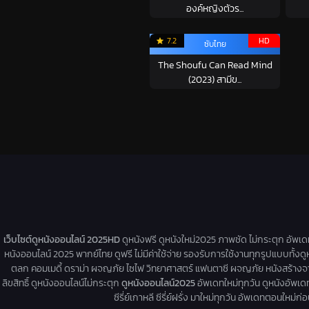
องค์หญิงตัวร...
7.2
HD
ซับไทย
The Shoufu Can Read Mind
(2023) สามีข...
เว็บไซต์ดูหนังออนไลน์ 2025HD
ดูหนังฟรี ดูหนังใหม่2025 ภาพชัด ไม่กระตุก อัพเ
หนังออนไลน์ 2025 พากย์ไทย ดูฟรี ไม่มีค่าใช้จ่าย รองรับการใช้งานทุกรูปแบบทั้งดู
ตลก คอมเมดี้ ดราม่า ผจญภัย ไซไฟ วิทยาศาสตร์ แฟนตาซี ผจญภัย หนังสร้างจากเรื่
ลิขสิทธิ์ ดูหนังออนไลน์ไม่กระตุก
ดูหนังออนไลน์2025
อัพเดทใหม่ทุกวัน ดูหนังอัพเดทให
ซีรี่ย์เกาหลี ซีรี่ย์ฝรั่ง มาใหม่ทุกวัน อัพเดทตอนใหม