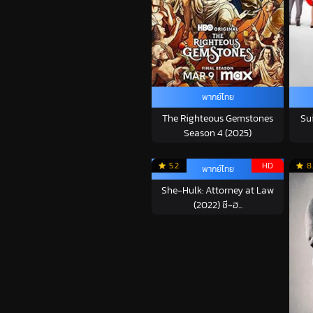
พากย์ไทย
The Righteous Gemstones
Sui
Season 4 (2025)
5.2
HD
8
พากย์ไทย
She-Hulk: Attorney at Law
(2022) ชี-ฮ...