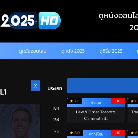
Skip
to
ดูหนังออนไลน
content
20
ดูหนังออนไลน์
ดูหนัง 2025
ดูซีรี่ย์ 2025
X
ประเภท
L1
7.1
HD
6
ซับไทย
การ์ตูน
184
Law & Order Toronto:
The
Criminal Int...
ดูซีรี่ย์ 2025
154
ดูหนัง 2025
176
8.0
HD
8
พากย์ไทย