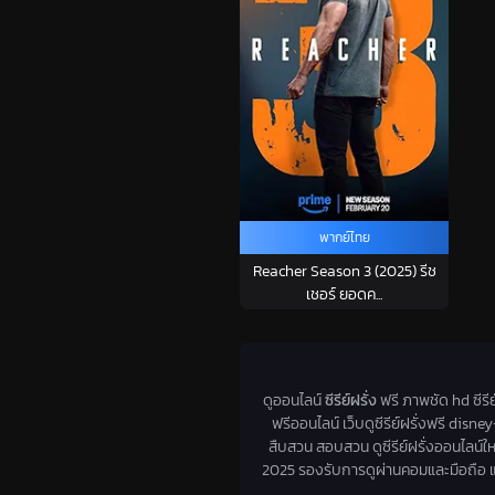
พากย์ไทย
Reacher Season 3 (2025) รีช
เชอร์ ยอดค...
ดูออนไลน์
ซีรีย์ฝรั่ง
ฟรี ภาพชัด hd ซีรีย
ฟรีออนไลน์ เว็บดูซีรีย์ฝรั่งฟรี disne
สืบสวน สอบสวน ดูซีรีย์ฝรั่งออนไลน์ใหม
2025 รองรับการดูผ่านคอมและมือถือ แล