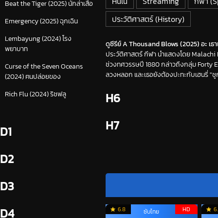
Hulu
Streaming
กีฬา (S
Beat the Tiger (2025) นักล่าเสือ
ประวัติศาสตร์ (History)
Emergency (2025) ฉุกเฉิน
Lembayung (2024) โรง
ดูซีรีย์ A Thousand Blows (2025) อะ เธาเซ
พยาบาท
ประวัติศาสตร์ กีฬา นำแสดงโดย Malachi Kir
ช่วงทศวรรษปี 1880 กล่าวถึงกลุ่ม Forty 
Curse of the Seven Oceans
ลวงหลอก และเธอยังต้องปะทะกับเฮนรี่ "ช
(2024) ฅนปล่อยของ
Rich Flu (2024) ริชฟลู
H6
H7
D1
D2
D3
6.8
HD
6
D4
ซับไทย