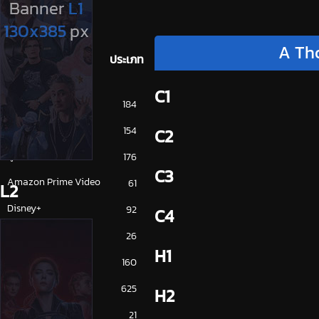
A Tho
ประเภท
C1
การ์ตูน
184
ดูซีรี่ย์ 2025
154
C2
ดูหนัง 2025
176
C3
Amazon Prime Video
61
L2
Disney+
92
C4
HBO
26
H1
iQiYi
160
NETFLIX
625
H2
ซีรีย์จีน
21