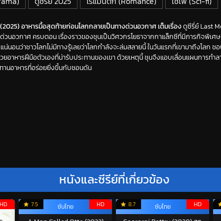
Drama)
ดูซีรี่ย์ 2025
โรแมนติก (Romance)
ไซไฟ (Sci-fi)
(2025) อาหารมื้อสุดท้ายก่อนโลกกลายเป็นทางด่วนอวกาศ เต็มเรื่อง
ดูซีรี่ย์ Last
่วนอวกาศ ครบตอน เรื่องราวของชุนเป็นวิศวกรโยธาจากกาแล็กซีที่มีภารกิจพิเศษ นั
แน่นอนว่าชาวโลกไม่มีทางรู้เลยว่าโลกกำลังจะล่มสลายนี้ ในวันแรกที่เขามาถึงโลก ช
วยอาหารฝีมือตัวเองที่น่ารับประทานของเขา ด้วยเหตุนี้ ชุนจึงแอบเลื่อนแผนการ
านอาหารที่อร่อยยิ่งขึ้นกับชอนดัน
หนังและซีรีย์ที่เกี่ยวข้อง
HD
7.5
HD
8.7
HD
ซับไทย
ซับไทย