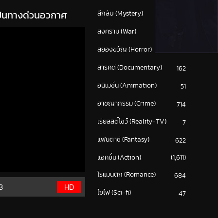
เป็นทางด่วนอวกาศ
ลึกลับ (Mystery)
199
สงคราม (War)
117
สยองขวัญ (Horror)
283
สารคดี (Documentary)
162
อนิเมชั่น (Animation)
51
อาชญากรรม (Crime)
714
เรียลลิตี้โชว์ (Reality-TV)
7
แฟนตาซี (Fantasy)
622
แอคชั่น (Action)
(1,611)
โรแมนติก (Romance)
684
3
HD
ไซไฟ (Sci-fi)
47