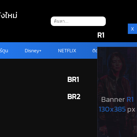
ังใหม่
X
R1
ร์ตูน
Disney+
NETFLIX
ติดต่อ
BR1
BR2