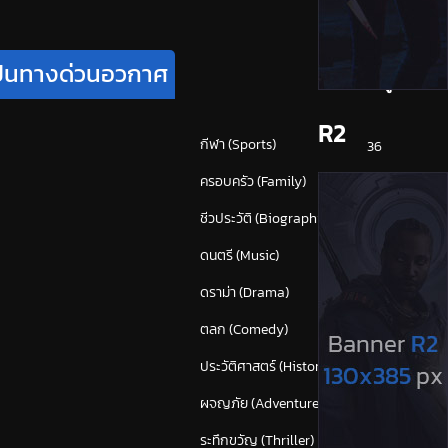
เป็นทางด่วนอวกาศ
หมวดหมู่
R2
กีฬา (Sports)
36
ครอบครัว (Family)
113
ชีวประวัติ (Biography)
22
ดนตรี (Music)
53
ดราม่า (Drama)
819
ตลก (Comedy)
593
ประวัติศาสตร์ (History)
40
ผจญภัย (Adventure)
366
ระทึกขวัญ (Thriller)
(1,642)