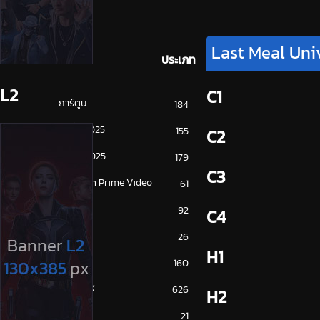
Last Meal Uni
ประเภท
L2
C1
การ์ตูน
184
ดูซีรี่ย์ 2025
155
C2
ดูหนัง 2025
179
C3
Amazon Prime Video
61
Disney+
92
C4
HBO
26
H1
iQiYi
160
NETFLIX
626
H2
ซีรีย์จีน
21