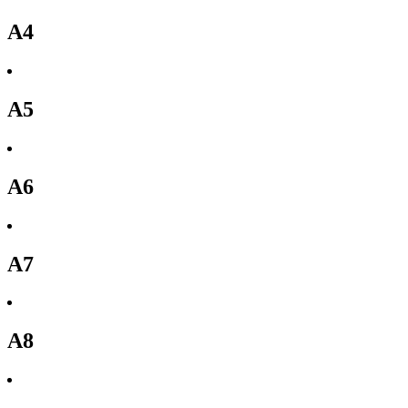
A4
A5
A6
A7
A8