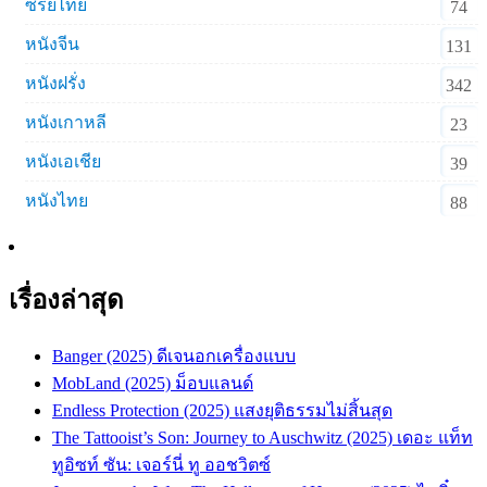
ซีรีย์ไทย
74
หนังจีน
131
หนังฝรั่ง
342
หนังเกาหลี
23
หนังเอเชีย
39
หนังไทย
88
เรื่องล่าสุด
Banger (2025) ดีเจนอกเครื่องแบบ
MobLand (2025) ม็อบแลนด์
Endless Protection (2025) แสงยุติธรรมไม่สิ้นสุด
The Tattooist’s Son: Journey to Auschwitz (2025) เดอะ แท็ท
ทูอิซท์ ซัน: เจอร์นี่ ทู ออชวิตซ์