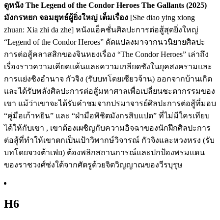
ดูหนัง The Legend of the Condor Heroes The Gallants (2025)
มังกรหยก จอมยุทธ์ผู้ยิ่งใหญ่ เต็มเรื่อง
[She diao ying xiong
zhuan: Xia zhi da zhe] หนังแอ็คชั่นศิลปะการต่อสู้สุดยิ่งใหญ่
“Legend of the Condor Heroes” ดัดแปลงมาจากนวนิยายศิลปะ
การต่อสู้คลาสสิกของจินหยงเรื่อง “The Condor Heroes” เล่าถึง
เรื่องราวความเคียดแค้นและความเกลียดชังในยุคสงครามและ
การแย่งชิงอำนาจ กัวจิง (รับบทโดยเซียวจ้าน) ออกจากบ้านเกิด
และได้รับพลังศิลปะการต่อสู้มหาศาลเพื่อเปลี่ยนชะตากรรมของ
เขา แม้ว่าเขาจะได้รับคำชมจากปรมาจารย์ศิลปะการต่อสู้ที่มอบ
“คู่มือเก้าหยิน” และ “ฝ่ามือพิชิตมังกรสิบแปด” ที่ไม่มีใครเทียบ
ได้ให้กับเขา , เขาต้องเผชิญกับความอิจฉาของนักฝึกศิลปะการ
ต่อสู้ที่ทำให้เขาตกเป็นเป้าวิพากษ์วิจารณ์ กัวจิงและหวงหรง (รับ
บทโดยจวงต้าเฟย) ต้องพลิกสถานการณ์และปกป้องพรมแดน
ของราชวงศ์ซ่งใต้จากศัตรูด้วยจิตวิญญาณของวีรบุรุษ
H6