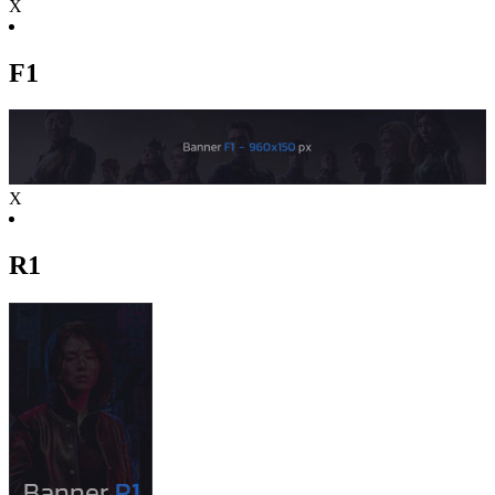
X
F1
X
R1