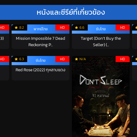
หนังและซีรีย์ที่เกี่ยวข้อง
HD
8.2
HD
6.6
HD
พากย์ไทย
ซับไทย
3)
Mission Impossible 7 Dead
Target (Don’t Buy the
Reckoning P...
Seller) (...
HD
6.3
HD
N/A
HD
ซับไทย
ต
Red Rose (2022) กุหลาบแดง