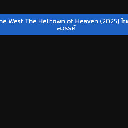
he West The Helltown of Heaven (2025) ไซอ
สวรรค์