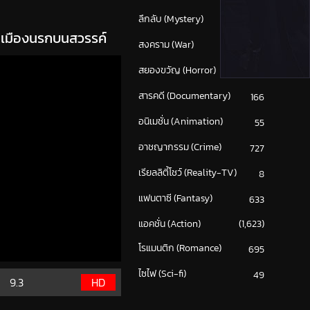
ลึกลับ (Mystery)
207
ว เมืองนรกบนสวรรค์
สงคราม (War)
117
สยองขวัญ (Horror)
290
สารคดี (Documentary)
166
อนิเมชั่น (Animation)
55
อาชญากรรม (Crime)
727
เรียลลิตี้โชว์ (Reality-TV)
8
แฟนตาซี (Fantasy)
633
แอคชั่น (Action)
(1,623)
โรแมนติก (Romance)
695
ไซไฟ (Sci-fi)
49
9.3
HD