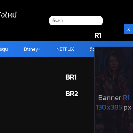
ังใหม่
X
R1
ร์ตูน
Disney+
NETFLIX
ติดต่อ
BR1
BR2