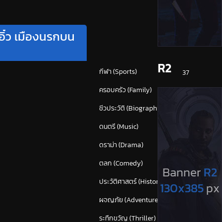
ิ๋ว เมืองนรกบน
หมวดหมู่
R2
กีฬา (Sports)
37
ครอบครัว (Family)
117
ชีวประวัติ (Biography)
23
ดนตรี (Music)
54
ดราม่า (Drama)
848
ตลก (Comedy)
610
ประวัติศาสตร์ (History)
40
ผจญภัย (Adventure)
374
ระทึกขวัญ (Thriller)
(1,658)