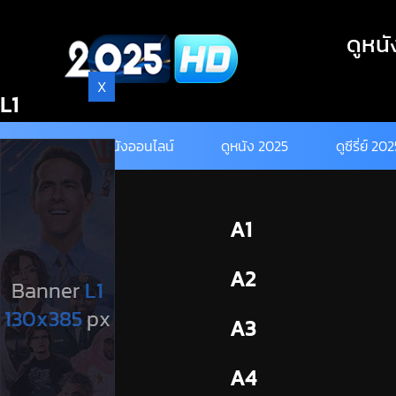
Skip
to
ดูหนั
content
X
L1
ดูหนังออนไลน์
ดูหนัง 2025
ดูซีรี่ย์ 20
BL1
A1
BL2
A2
A3
A4