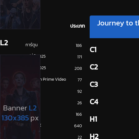
Journey to t
ประเภท
L2
การ์ตูน
186
C1
ดูซีรี่ย์ 2025
171
C2
ดูหนัง 2025
208
Amazon Prime Video
77
C3
Disney+
92
C4
HBO
26
iQiYi
166
H1
NETFLIX
640
H2
ซีรีย์จีน
22