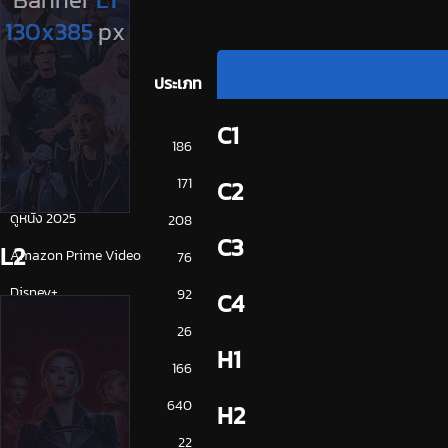
ประเภท
C1
การ์ตูน
186
ดูซีรี่ย์ 2025
171
C2
ดูหนัง 2025
208
C3
L2
Amazon Prime Video
76
Disney+
92
C4
HBO
26
H1
iQiYi
166
NETFLIX
640
H2
ซีรีย์จีน
22