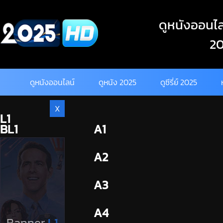
Skip
to
ดูหนังออนไลน
content
20
ดูหนังออนไลน์
ดูหนัง 2025
ดูซีรี่ย์ 2025
X
L1
BL1
A1
BL2
A2
A3
A4