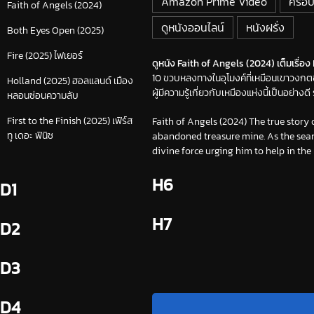
Amazon Prime Video
ครอบ
Faith of Angels (2024)
ดูหนังออนไลน์
หนังฝรั่ง
Both Eyes Open (2025)
Fire (2025) ไฟเยอร์
ดูหนัง Faith of Angels (2024) เต็มเรื่อง
10 ขวบหลงทางในอุโมงค์ที่เหมือนเขาวงกตขอ
Holland (2025) ฮอลแลนด์ เมือง
ผู้มีความรู้เกี่ยวกับเหมืองแห่งนี้เป็นอย่างดี
หลอนซ่อนความลับ
First to the Finish (2025) เฟิร์ส
Faith of Angels (2024) The true story
ทู เดอะ ฟินิช
abandoned treasure mine. As the searc
divine force urging him to help in the 
H6
D1
H7
D2
D3
D4