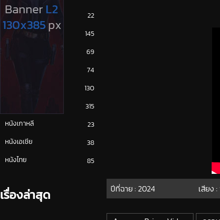
ซีรีย์ญี่ปุ่น
22
ซีรีย์ฝรั่ง
145
ซีรีย์เกาหลี
69
ซีรีย์ไทย
74
หนังจีน
130
หนังฝรั่ง
315
หนังเกาหลี
23
หนังเอเชีย
38
หนังไทย
85
ปีที่ฉาย :
2024
เสียง :
เรื่องล่าสุด