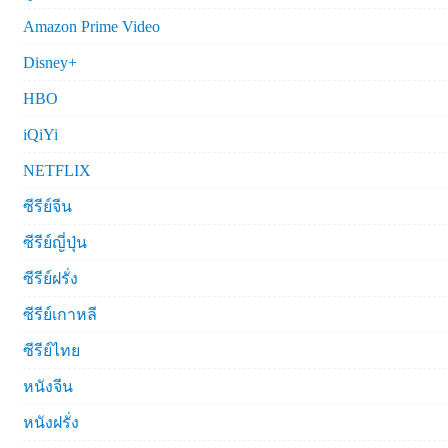
Amazon Prime Video
Disney+
HBO
iQiYi
NETFLIX
ซีรีย์จีน
ซีรีย์ญี่ปุ่น
ซีรีย์ฝรั่ง
ซีรีย์เกาหลี
ซีรีย์ไทย
หนังจีน
หนังฝรั่ง