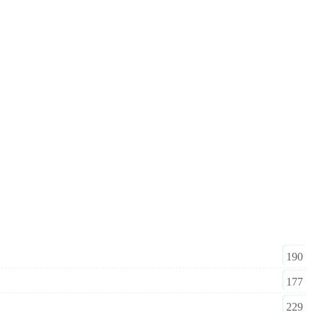
190
177
229