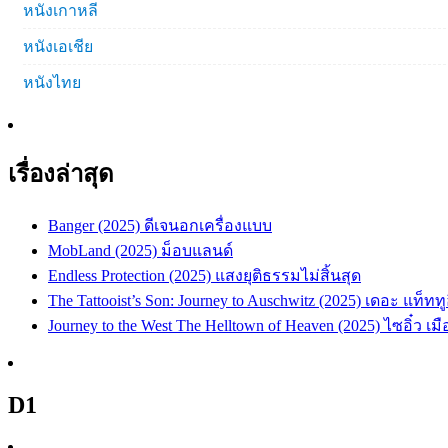
หนังเกาหลี
หนังเอเชีย
หนังไทย
เรื่องล่าสุด
Banger (2025) ดีเจนอกเครื่องแบบ
MobLand (2025) ม็อบแลนด์
Endless Protection (2025) แสงยุติธรรมไม่สิ้นสุด
The Tattooist’s Son: Journey to Auschwitz (2025) เดอะ แท็ททูอ
Journey to the West The Helltown of Heaven (2025) ไซอิ๋ว 
D1