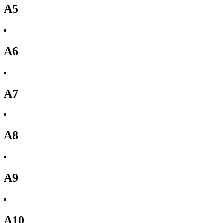
A5
A6
A7
A8
A9
A10