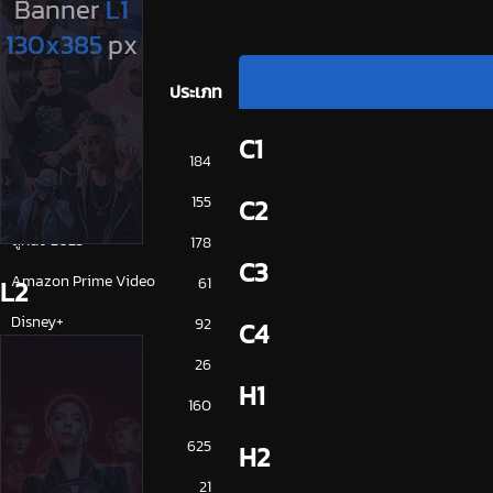
ประเภท
C1
การ์ตูน
184
ดูซีรี่ย์ 2025
155
C2
ดูหนัง 2025
178
C3
Amazon Prime Video
61
L2
Disney+
92
C4
HBO
26
H1
iQiYi
160
NETFLIX
625
H2
ซีรีย์จีน
21