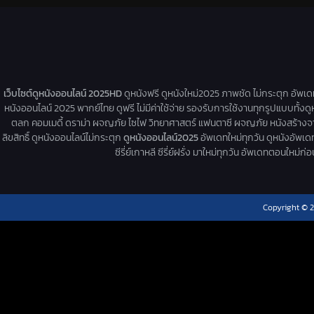
เว็บไซต์ดูหนังออนไลน์ 2025HD
ดูหนังฟรี ดูหนังใหม่2025 ภาพชัด ไม่กระตุก อัพเ
หนังออนไลน์ 2025 พากย์ไทย ดูฟรี ไม่มีค่าใช้จ่าย รองรับการใช้งานทุกรูปแบบทั้งดู
ตลก คอมเมดี้ ดราม่า ผจญภัย ไซไฟ วิทยาศาสตร์ แฟนตาซี ผจญภัย หนังสร้างจากเรื่
ลิขสิทธิ์ ดูหนังออนไลน์ไม่กระตุก
ดูหนังออนไลน์2025
อัพเดทใหม่ทุกวัน ดูหนังอัพเดทให
ซีรี่ย์เกาหลี ซีรี่ย์ฝรั่ง มาใหม่ทุกวัน อัพเดทตอนใหม
Copyright © 