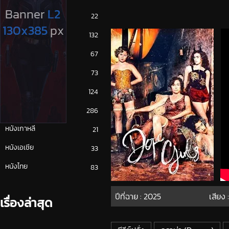
ซีรีย์ญี่ปุ่น
22
ซีรีย์ฝรั่ง
132
ซีรีย์เกาหลี
67
ซีรีย์ไทย
73
หนังจีน
124
หนังฝรั่ง
286
หนังเกาหลี
21
หนังเอเชีย
33
หนังไทย
83
ปีที่ฉาย :
2025
เสียง 
เรื่องล่าสุด