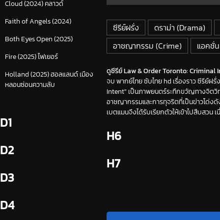
Cloud (2024) คลาวด์
Faith of Angels (2024)
ซีรีย์ฝรั่ง
ดราม่า (Drama)
Both Eyes Open (2025)
อาชญากรรม (Crime)
แอคชั่น
Fire (2025) ไฟเยอร์
ดูซีรีย์ Law & Order Toronto: Criminal In
Holland (2025) ฮอลแลนด์ เมือง
จบ พากย์ไทย ซับไทย hd เรื่องราว ซีรีย์ฝ
หลอนซ่อนความลับ
Intent" เป็นภาพยนตร์ระทึกขวัญทางจิตวิท
อาชญากรรมและการทุจริตที่เป็นข่าวโด่งดั
เบตแมนจึงได้รับเรียกตัวให้เข้าไปสืบสวน 
D1
H6
D2
H7
D3
D4