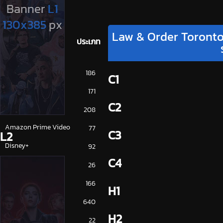
Law & Order Toronto:
ประเภท
การ์ตูน
186
C1
ดูซีรี่ย์ 2025
171
C2
ดูหนัง 2025
208
Amazon Prime Video
77
C3
L2
Disney+
92
C4
HBO
26
iQiYi
166
H1
NETFLIX
640
H2
ซีรีย์จีน
22