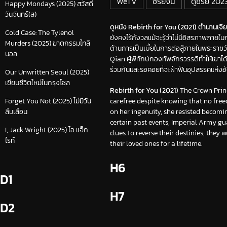
WeTV
ซีรีย์จีน
ดูซีรีย์ 202
Happy Mondays (2025) สวัสดี
วันจันทร์(ส)
ดูหนัง Rebirth for You (2021) ตำนานเจีย
Cold Case: The Tylenol
ยังคงไร้กังวลแม้จะรู้ว่าไม่มีอิสรภาพภาย
Murders (2025) ฆาตกรรมไทลิ
ต้านการเป็นเบี้ยในการต่อสู้ภายในพระราช
นอล
Qian ผู้พิทักษ์กองทัพจักรวรรดิทำให้เขาได
ร่วมกันและรอคอยที่จะฝ่าฟันอุปสรรคแห่งอั
Our Unwritten Seoul (2025)
เขียนชีวิตใหม่ในกรุงโซล
Rebirth for You (2021)
The Crown Princ
carefree despite knowing that no free
Forget You Not (2025) ไม่มีวัน
on her ingenuity, she resisted becomi
ลืมเลือน
certain past events, Imperial Army gu
I, Jack Wright (2025) ไอ แจ็ก
clues.To reverse their destinies, they
ไรท์
their loved ones for a lifetime.
H6
D1
H7
D2