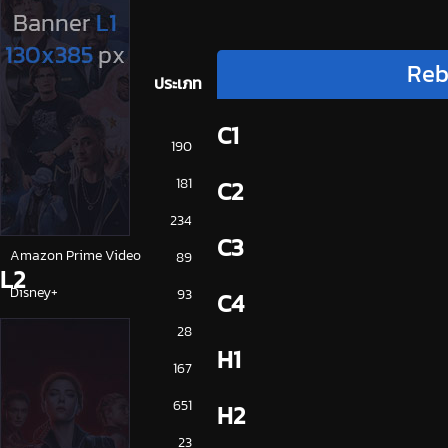
Reb
ประเภท
C1
การ์ตูน
190
ดูซีรี่ย์ 2025
181
C2
ดูหนัง 2025
234
C3
Amazon Prime Video
89
L2
Disney+
93
C4
HBO
28
H1
iQiYi
167
NETFLIX
651
H2
ซีรีย์จีน
23