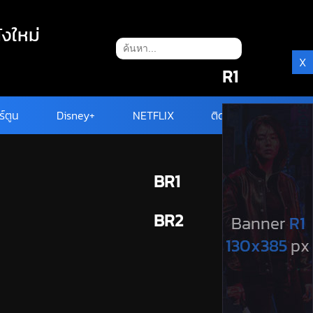
ังใหม่
X
R1
ร์ตูน
Disney+
NETFLIX
ติดต่อ
BR1
BR2