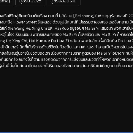
rama)
ดูซีรี่ย์ 2025
ดูซีรีย์ออนไลน์
เรือชีวิตสู่ทิศเหนือ เต็มเรื่อง
ตอนที่ 1-38 จบ [Bei shang] ในช่วงฤดูร้อนของปี 2
นทางมาถึง Flower Street ริมคลอง ด้วยรูปลักษณ์ที่ไม่ธรรมดาของเธอ เธอจึงกลายเป็น
ได้แก่ Xie Wang He, Xing Chi และ Hai Kuo อยู่รอบๆ Ma Si Yi เสมอมา พวกเขายืนหย
หตุในโรงเรียนมัธยม พี่ชายและยายของ Ma Si Yi ก็เสียชีวิต และ Ma Si Yi ก็หายตัวไป 
ang He, Xing Chi, Hai Kuo และ Da Hua Zi กลับมาพบกันอีกครั้งที่ปักกิ่ง Da Hua 
ัทอินเทอร์เน็ตที่ให้บริการด้านชีวิตในท้องถิ่น และ Hai Kuo ทำงานเป็นวิศวกรในโร
ั้นที่ยังสับสนวุ่นวายในชีวิตของเขา เนื่องจากการปรากฏตัวของ Ma Si Yi อย่างกะทันห
วกันอีกครั้ง อย่างไรก็ตาม แรงกดดันจากการแข่งขันและชีวิตทำให้พวกเขาทั้งหมดตก
นในปีนั้นก็กลับมาที่ถนนดอกไม้ริมคลองทีละคน ยกเว้นมาซิยี่ แต่เมื่อทุกคนเห็นความหว