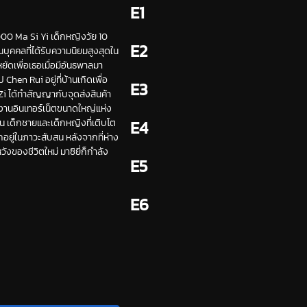
E1
000 Ma Si Yi เด็กหญิงวัย 10
E2
บุคคลที่ได้รับความนิยมสูงสุดใน
ัดเพื่อเธอเมื่อมีอันธพาลมา
Chen Rui อยู่ที่บ้านเกิดเพื่อ
E3
Zi ได้ทำสัญญากับจุดส่งสินค้า
งงานอินเทอร์เน็ตขนาดใหญ่แห่ง
ัน เด็กชายและเด็กหญิงที่เติบโต
E4
อยู่ในภาวะสับสน หลังจากที่ห่าง
ังของชีวิตใหม่ มาซิยี่ก็กำลัง
E5
E6