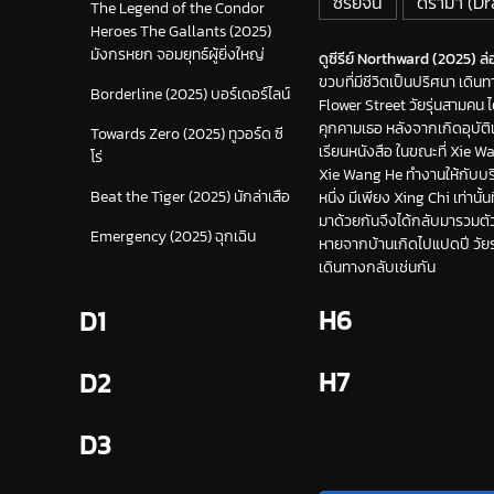
ซีรีย์จีน
ดราม่า (D
The Legend of the Condor
Heroes The Gallants (2025)
มังกรหยก จอมยุทธ์ผู้ยิ่งใหญ่
ดูซีรีย์ Northward (2025) ล่อง
ขวบที่มีชีวิตเป็นปริศนา เดิ
Borderline (2025) บอร์เดอร์ไลน์
Flower Street วัยรุ่นสามคน 
คุกคามเธอ หลังจากเกิดอุบัติเ
Towards Zero (2025) ทูวอร์ด ซี
เรียนหนังสือ ในขณะที่ Xie W
โร่
Xie Wang He ทำงานให้กับบริษ
Beat the Tiger (2025) นักล่าเสือ
หนึ่ง มีเพียง Xing Chi เท่าน
มาด้วยกันจึงได้กลับมารวมตั
Emergency (2025) ฉุกเฉิน
หายจากบ้านเกิดไปแปดปี วัยรุ่
เดินทางกลับเช่นกัน
H6
D1
H7
D2
D3