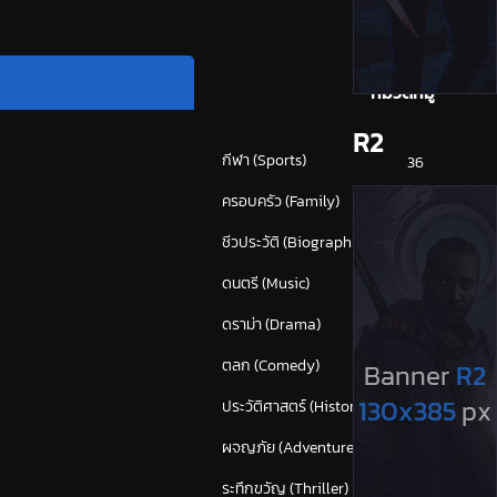
หมวดหมู่
R2
กีฬา (Sports)
36
ครอบครัว (Family)
112
ชีวประวัติ (Biography)
22
ดนตรี (Music)
53
ดราม่า (Drama)
818
ตลก (Comedy)
593
ประวัติศาสตร์ (History)
40
ผจญภัย (Adventure)
366
ระทึกขวัญ (Thriller)
(1,642)