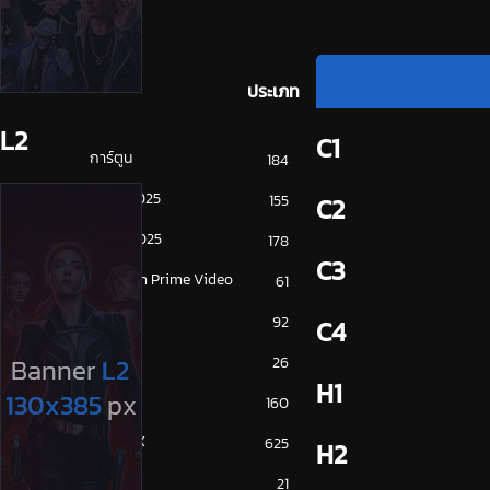
ประเภท
L2
C1
การ์ตูน
184
ดูซีรี่ย์ 2025
155
C2
ดูหนัง 2025
178
C3
Amazon Prime Video
61
Disney+
92
C4
HBO
26
H1
iQiYi
160
NETFLIX
625
H2
ซีรีย์จีน
21