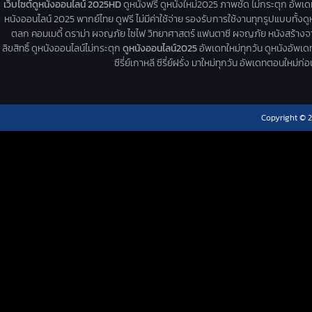
เว็บไซต์ดูหนังออนไลน์ 2025HD
ดูหนังฟรี ดูหนังใหม่2025 ภาพชัด ไม่กระตุก อัพเ
หนังออนไลน์ 2025 พากย์ไทย ดูฟรี ไม่มีค่าใช้จ่าย รองรับการใช้งานทุกรูปแบบทั้งดู
ตลก คอมเมดี้ ดราม่า ผจญภัย ไซไฟ วิทยาศาสตร์ แฟนตาซี ผจญภัย หนังสร้างจากเรื่
ลิขสิทธิ์ ดูหนังออนไลน์ไม่กระตุก
ดูหนังออนไลน์2025
อัพเดทใหม่ทุกวัน ดูหนังอัพเดทให
ซีรี่ย์เกาหลี ซีรี่ย์ฝรั่ง มาใหม่ทุกวัน อัพเดทตอนใหม
Copyright © 