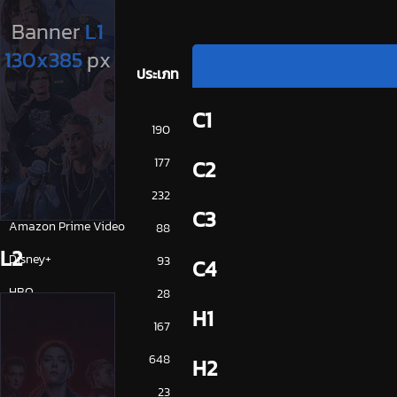
ประเภท
C1
การ์ตูน
190
ดูซีรี่ย์ 2025
177
C2
ดูหนัง 2025
232
C3
Amazon Prime Video
88
L2
Disney+
93
C4
HBO
28
H1
iQiYi
167
NETFLIX
648
H2
ซีรีย์จีน
23