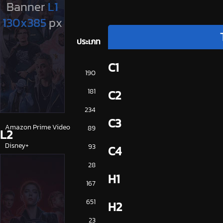
ประเภท
C1
การ์ตูน
190
ดูซีรี่ย์ 2025
181
C2
ดูหนัง 2025
234
C3
Amazon Prime Video
89
L2
Disney+
93
C4
HBO
28
H1
iQiYi
167
NETFLIX
651
H2
ซีรีย์จีน
23