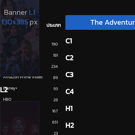
The Adventure
ประเภท
C1
การ์ตูน
190
ดูซีรี่ย์ 2025
181
C2
ดูหนัง 2025
234
C3
Amazon Prime Video
89
L2
Disney+
93
C4
HBO
28
H1
iQiYi
167
NETFLIX
651
H2
ซีรีย์จีน
23