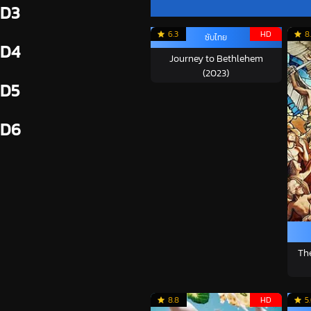
D3
6.3
HD
8.
ซับไทย
D4
Journey to Bethlehem
(2023)
D5
D6
Th
8.8
HD
5