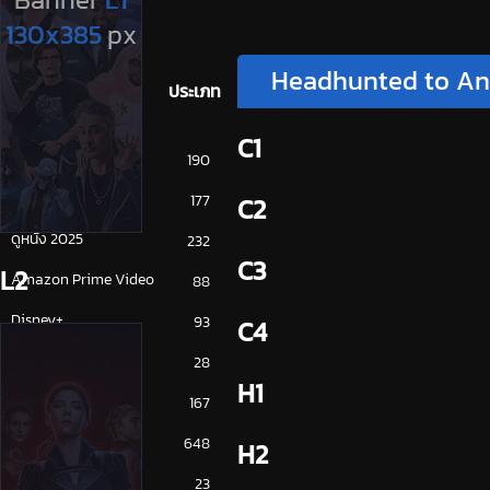
Headhunted to Ano
ประเภท
C1
การ์ตูน
190
ดูซีรี่ย์ 2025
177
C2
ดูหนัง 2025
232
C3
L2
Amazon Prime Video
88
Disney+
93
C4
HBO
28
H1
iQiYi
167
NETFLIX
648
H2
ซีรีย์จีน
23