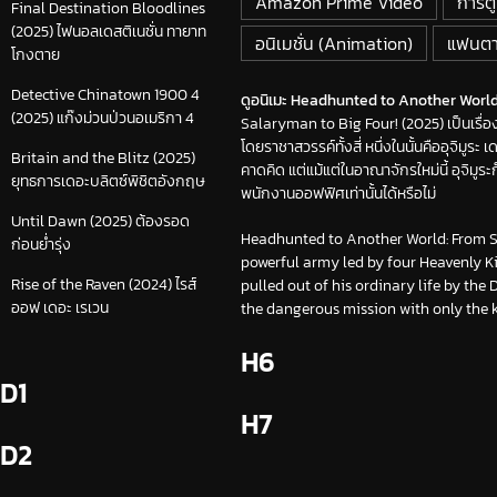
Amazon Prime Video
การ์ต
Final Destination Bloodlines
(2025) ไฟนอลเดสติเนชั่น ทายาท
อนิเมชั่น (Animation)
แฟนตาซ
โกงตาย
Detective Chinatown 1900 4
ดูอนิเมะ Headhunted to Another World:
(2025) แก๊งม่วนป่วนอเมริกา 4
Salaryman to Big Four! (2025) เป็นเรื่
โดยราชาสวรรค์ทั้งสี่ หนึ่งในนั้นคืออุจิม
Britain and the Blitz (2025)
คาดคิด แต่แม้แต่ในอาณาจักรใหม่นี้ อุจิมู
ยุทธการเดอะบลิตซ์พิชิตอังกฤษ
พนักงานออฟฟิศเท่านั้นได้หรือไม่
Until Dawn (2025) ต้องรอด
Headhunted to Another World: From Sa
ก่อนย่ำรุ่ง
powerful army led by four Heavenly K
Rise of the Raven (2024) ไรส์
pulled out of his ordinary life by th
ออฟ เดอะ เรเวน
the dangerous mission with only the k
H6
D1
H7
D2