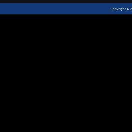
Copyright © 