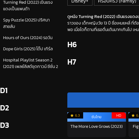
Disney+
ครอบครัว (Family)
Turning Red (2022) เขินแรง
แดงเป็นแพนด้า
ดูหนัง Turning Red (2022) เขินแรงแดงเป
Spy Puzzle (2025) ปริศนา
ราวของ เด็กหญิงวัย 13 ปี ชื่อเหมยหลี่ ที่
สายลับ
พอ เมื่อใดก็ตามที่เธอตื่นเต้นมากเกินไป 
Hours of Ours (2024) รอวัน
H6
Dope Girls (2025) โด๊ป เกิร์ล
H7
Hospital Playlist Season 2
(2021) เพลย์ลิสต์ชุดกาวน์ ซีซั่น 2
D1
D2
6.3
HD
6
ซับไทย
D3
The More Love Grows (2023)
Fig