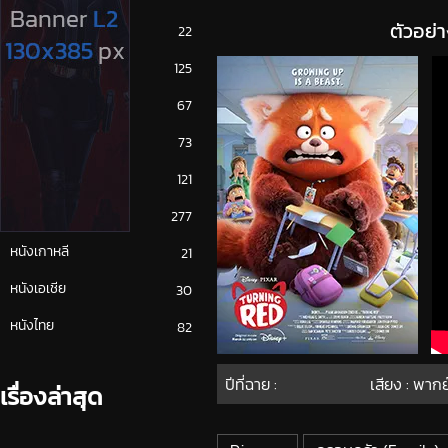
ตัวอย่
ซีรีย์ญี่ปุ่น
22
ซีรีย์ฝรั่ง
125
ซีรีย์เกาหลี
67
ซีรีย์ไทย
73
หนังจีน
121
หนังฝรั่ง
277
หนังเกาหลี
21
หนังเอเชีย
30
หนังไทย
82
ปีที่ฉาย :
เสียง : พาก
เรื่องล่าสุด