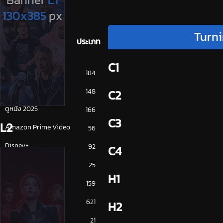
Turni
ประเภท
C1
การ์ตูน
184
ดูซีรี่ย์ 2025
148
C2
ดูหนัง 2025
166
C3
L2
Amazon Prime Video
56
Disney+
92
C4
HBO
25
H1
iQiYi
159
NETFLIX
621
H2
ซีรีย์จีน
21