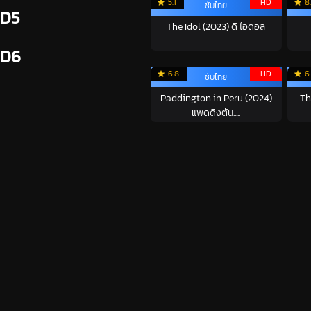
5.1
HD
8
ซับไทย
D5
The Idol (2023) ดิ ไอดอล
D6
6.8
HD
6
ซับไทย
Paddington in Peru (2024)
Th
แพดดิงตัน.....