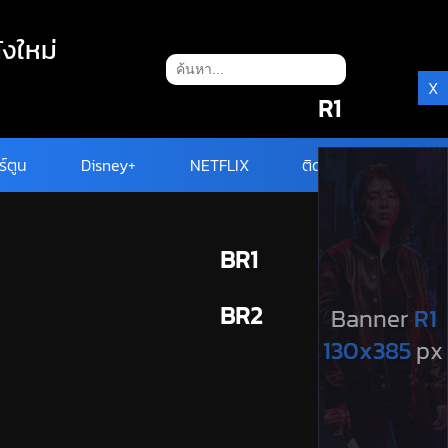
ังใหม่
X
R1
ร์ตูน
Disney+
NETFLIX
ติดต่อ
BR1
BR2