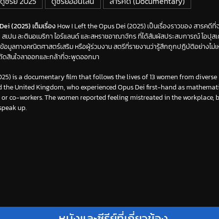
ดูซีรี่ย์ 2025
ดูซีรีย์ออนไลน์
สารคดี (Documentary)
Dei (2025) เต็มเรื่อง
How I Left the Opus Dei (2025) เป็นเรื่องราวของ สารคดีที่จะ
้ง สเปน ละตินอเมริกา ไอร์แลนด์ และสหราชอาณาจักร ที่ได้สัมผัสประสบการณ์ โอปุสเด
้ข้อมูลทางคณิตศาสตร์เสริม หรือผู้ร่วมงาน สตรีที่รายงานว่ารู้สึกถูกปฏิบัติอย่างไม่
ัดสินใจลาออกและกล้าที่จะพูดออกมา
025) is a documentary film that follows the lives of 13 women from divers
d the United Kingdom, who experienced Opus Dei first-hand as mathemati
r co-workers. The women reported feeling mistreated in the workplace, bo
speak up.
หนังและซีรีย์ที่เกี่ยวข้อง