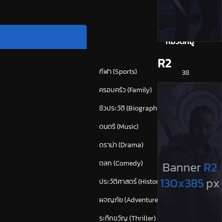
หมวดหมู่
R2
กีฬา (Sports)
38
ครอบครัว (Family)
120
ชีวประวัติ (Biography)
24
ดนตรี (Music)
55
ดราม่า (Drama)
875
ตลก (Comedy)
628
ประวัติศาสตร์ (History)
43
ผจญภัย (Adventure)
382
ระทึกขวัญ (Thriller)
(1,673)