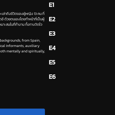
E1
เล่าถึงชีวิตของผู้หญิง 13 คน ที่
E2
อี ด้วยตนเองโดยทำหน้าที่เป็นผู้
เหมาะสมในที่ทำงาน ทั้งทางจิตใจ
E3
e backgrounds, from Spain,
cal informants, auxiliary
E4
th mentally and spiritually,
E5
E6