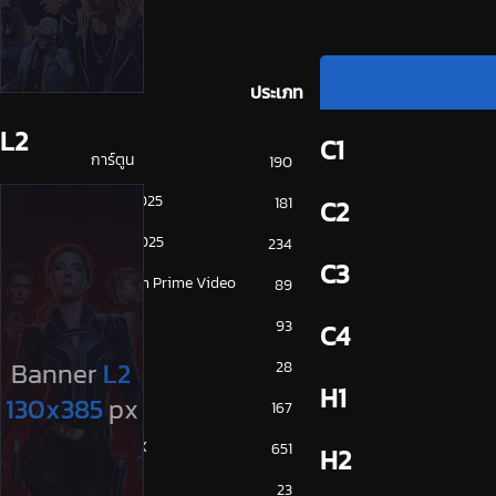
ประเภท
L2
C1
การ์ตูน
190
ดูซีรี่ย์ 2025
181
C2
ดูหนัง 2025
234
C3
Amazon Prime Video
89
Disney+
93
C4
HBO
28
H1
iQiYi
167
NETFLIX
651
H2
ซีรีย์จีน
23