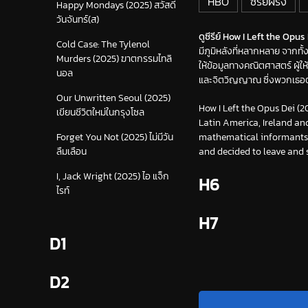
HBO
ซีรีย์ฝรั่ง
Happy Mondays (2025) สวัสดี
วันจันทร์(ส)
ดูซีรีย์ How I Left the Opus 
Cold Case: The Tylenol
มีภูมิหลังที่หลากหลาย จากทั
Murders (2025) ฆาตกรรมไทลิ
ให้ข้อมูลทางคณิตศาสตร์ ผู้ให
นอล
และจิตวิญญาณ ซึ่งพวกเธอต
Our Unwritten Seoul (2025)
How I Left the Opus Dei (2
เขียนชีวิตใหม่ในกรุงโซล
Latin America, Ireland an
mathematical informants o
Forget You Not (2025) ไม่มีวัน
and decided to leave and 
ลืมเลือน
I, Jack Wright (2025) ไอ แจ็ก
H6
ไรท์
H7
D1
D2