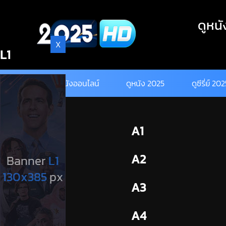
Skip
to
ดูหนั
content
X
L1
ดูหนังออนไลน์
ดูหนัง 2025
ดูซีรี่ย์ 20
BL1
A1
BL2
A2
A3
A4