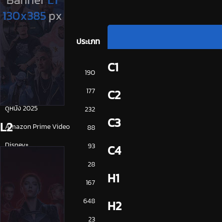
ประเภท
C1
การ์ตูน
190
ดูซีรี่ย์ 2025
177
C2
ดูหนัง 2025
232
C3
L2
Amazon Prime Video
88
Disney+
93
C4
HBO
28
H1
iQiYi
167
NETFLIX
648
H2
ซีรีย์จีน
23