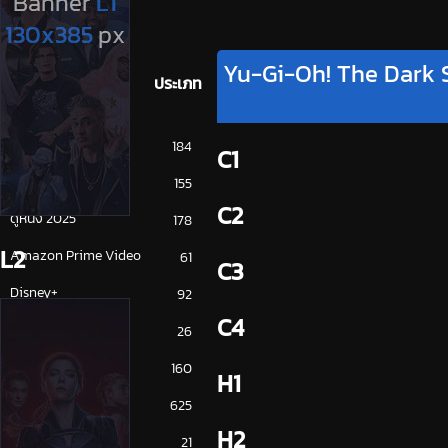
Yu-Gi-Oh! The Dark S
ประเภท
การ์ตูน
184
C1
ดูซีรี่ย์ 2025
155
C2
ดูหนัง 2025
178
L2
Amazon Prime Video
61
C3
Disney+
92
C4
HBO
26
iQiYi
160
H1
NETFLIX
625
H2
ซีรีย์จีน
21