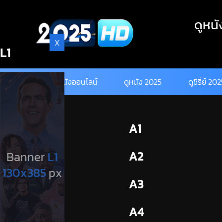
Skip
to
ดูหนั
content
X
L1
ดูหนังออนไลน์
ดูหนัง 2025
ดูซีรี่ย์ 20
BL1
A1
BL2
A2
A3
A4