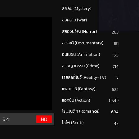
ลึกลับ (Mystery)
199
สงคราม (War)
117
สยองขวัญ (Horror)
283
สารคดี (Documentary)
161
อนิเมชั่น (Animation)
50
อาชญากรรม (Crime)
714
เรียลลิตี้โชว์ (Reality-TV)
7
แฟนตาซี (Fantasy)
622
แอคชั่น (Action)
(1,611)
โรแมนติก (Romance)
684
6.4
HD
ไซไฟ (Sci-fi)
47