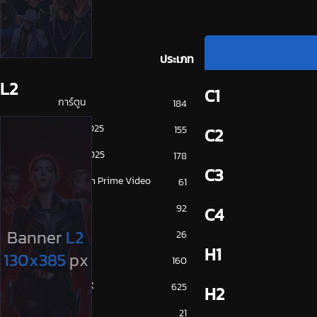
ประเภท
L2
C1
การ์ตูน
184
ดูซีรี่ย์ 2025
155
C2
ดูหนัง 2025
178
C3
Amazon Prime Video
61
Disney+
92
C4
HBO
26
H1
iQiYi
160
NETFLIX
625
H2
ซีรีย์จีน
21