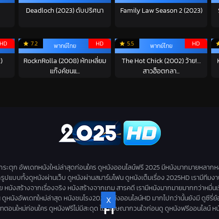
Deadloch (2023) ดับปริศนา
Family Law Season 2 (2023)
HD
7.2
HD
5.5
HD
พากย์ไทย
พากย์ไทย
)
RocknRolla (2008) หักเหลี่ยม
The Hot Chick (2002) ว้าย!…
แก๊งค์ชนแ...
สาวฮ็อตกลา...
่กระตุก อัพเดทหนังใหม่ล่าสุดก่อนใคร ดูหนังออนไลน์ฟรี 2025 มีหนังมากมายหลากห
กรูปแบบทั้งดูหนังผ่านเว็บ ดูหนังผ่านสมาร์มโฟน ดูหนังเต็มเรื่อง 2025HD เรามีทีมง
สร้างจากเรื่องจริง หนังสร้างจากเกม สารคดี เรามีหนังมากมายมากกว่าหมื่นเรื่องให้
ดูหนังอัพเดทใหม่ล่าสุด หนังชนโรง2025 หนังออนไลน์HD มากไปกว่านั้นยังมี ดูซีรี่ย์ออนไล
X
F1
 อัพเดทตอนใหม่ก่อนใคร ดูหนังฟรีไม่มีสะดุด ไม่มีโฆษณากวนใจก่อนดู ดูหนังฟรีออนไลน์ ห