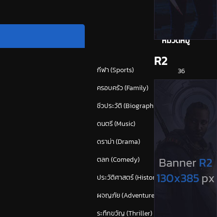
หมวดหมู่
R2
กีฬา (Sports)
36
ครอบครัว (Family)
112
ชีวประวัติ (Biography)
22
ดนตรี (Music)
53
ดราม่า (Drama)
818
ตลก (Comedy)
593
ประวัติศาสตร์ (History)
40
ผจญภัย (Adventure)
366
ระทึกขวัญ (Thriller)
(1,642)