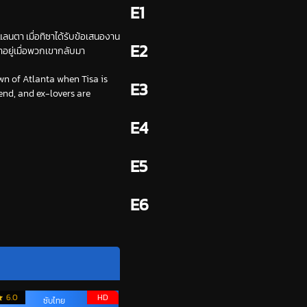
E1
แลนตา เมื่อทิซาได้รับข้อเสนองาน
E2
ยู่เมื่อพวกเขากลับมา
wn of Atlanta when Tisa is
E3
end, and ex-lovers are
E4
E5
E6
6.0
HD
ซับไทย