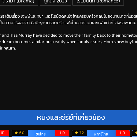
ดราม่า (Drama)
ดูหนัง 2023
โรแมนติก (Romance)
 เต็มเรื่อง
เจฟฟ์และทิซา เมอร์เรย์ตัดสินใจย้ายครอบครัวกลับไปยังบ้านเกิดที่แอต
็นความจริงสุดฮาเมื่อปัญหาครอบครัว แฟนใหม่ของแม่ และแฟนเก่ากำลังรอพวกเขาอ
f and Tisa Murray have decided to move their family back to their hometo
e dream becomes a hilarious reality when family issues, Mom s new boyfri
r return.
หนังและซีรีย์ที่เกี่ยวข้อง
HD
6.0
HD
7.2
HD
ซับไทย
พากย์ไทย