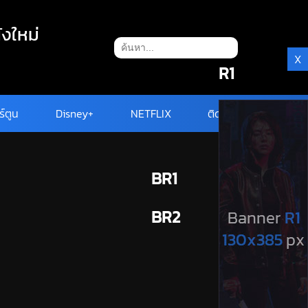
ังใหม่
X
R1
ร์ตูน
Disney+
NETFLIX
ติดต่อ
BR1
BR2