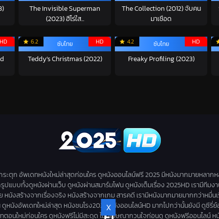
3)
The Invisible Superman
The Collection (2012) จับคน
(2023) ฮีโร่ใส...
มาเชือด
HD
6.2
HD
4.2
HD
ซับไทย
ซับไทย
nd
Teddy’s Christmas (2022)
Freaky Profiling (2023)
่กระตุก อัพเดทหนังใหม่ล่าสุดก่อนใคร ดูหนังออนไลน์ฟรี 2025 มีหนังมากมายหลากห
กรูปแบบทั้งดูหนังผ่านเว็บ ดูหนังผ่านสมาร์มโฟน ดูหนังเต็มเรื่อง 2025HD เรามีทีมง
สร้างจากเรื่องจริง หนังสร้างจากเกม สารคดี เรามีหนังมากมายมากกว่าหมื่นเรื่องให้
ดูหนังอัพเดทใหม่ล่าสุด หนังชนโรง2025 หนังออนไลน์HD มากไปกว่านั้นยังมี ดูซีรี่ย์ออนไล
X
F1
 อัพเดทตอนใหม่ก่อนใคร ดูหนังฟรีไม่มีสะดุด ไม่มีโฆษณากวนใจก่อนดู ดูหนังฟรีออนไลน์ ห