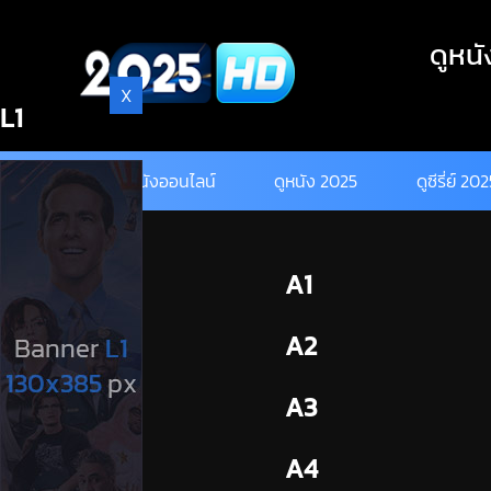
Skip
to
ดูหนั
content
X
L1
ดูหนังออนไลน์
ดูหนัง 2025
ดูซีรี่ย์ 20
BL1
A1
BL2
A2
A3
A4