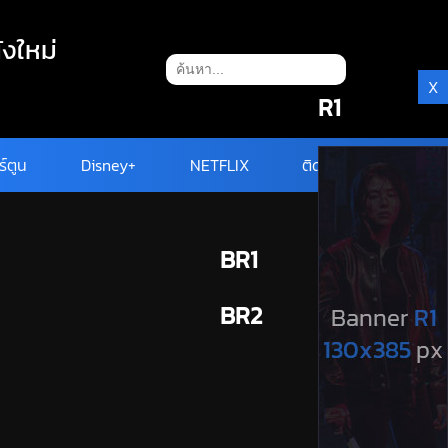
ังใหม่
X
R1
ร์ตูน
Disney+
NETFLIX
ติดต่อ
BR1
BR2