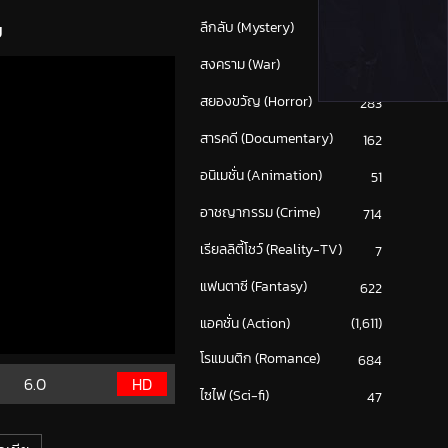
ย
ลึกลับ (Mystery)
199
สงคราม (War)
117
สยองขวัญ (Horror)
283
สารคดี (Documentary)
162
อนิเมชั่น (Animation)
51
อาชญากรรม (Crime)
714
เรียลลิตี้โชว์ (Reality-TV)
7
แฟนตาซี (Fantasy)
622
แอคชั่น (Action)
(1,611)
โรแมนติก (Romance)
684
6.0
HD
ไซไฟ (Sci-fi)
47