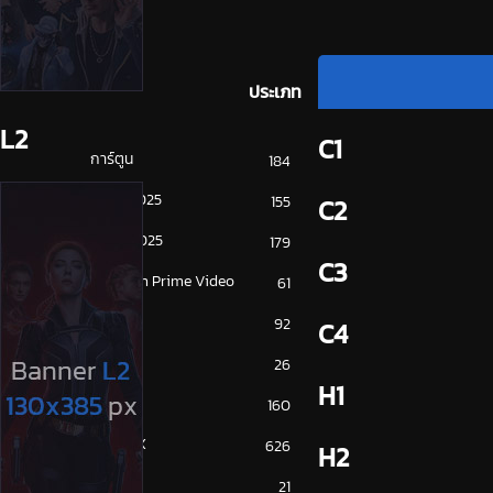
ประเภท
L2
C1
การ์ตูน
184
ดูซีรี่ย์ 2025
155
C2
ดูหนัง 2025
179
C3
Amazon Prime Video
61
Disney+
92
C4
HBO
26
H1
iQiYi
160
NETFLIX
626
H2
ซีรีย์จีน
21