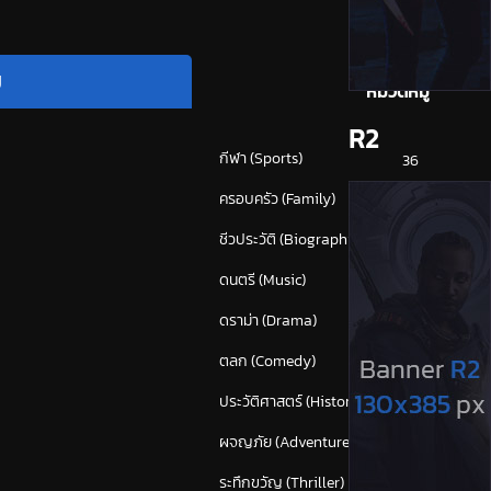
ย
หมวดหมู่
R2
กีฬา (Sports)
36
ครอบครัว (Family)
113
ชีวประวัติ (Biography)
22
ดนตรี (Music)
53
ดราม่า (Drama)
819
ตลก (Comedy)
593
ประวัติศาสตร์ (History)
40
ผจญภัย (Adventure)
366
ระทึกขวัญ (Thriller)
(1,642)