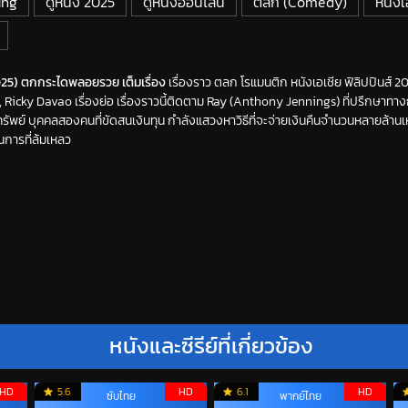
ing
ดูหนัง 2025
ดูหนังออนไลน์
ตลก (Comedy)
หนังเ
025) ตกกระไดพลอยรวย เต็มเรื่อง
เรื่องราว ตลก โรแมนติก หนังเอเชีย ฟิลิปปินส์ 
Ricky Davao เรื่องย่อ เรื่องราวนี้ติดตาม Ray (Anthony Jennings) ที่ปรึกษาทาง
รัพย์ บุคคลสองคนที่ขัดสนเงินทุน กำลังแสวงหาวิธีที่จะจ่ายเงินคืนจำนวนหลายล้า
นการที่ล้มเหลว
หนังและซีรีย์ที่เกี่ยวข้อง
HD
5.6
HD
6.1
HD
ซับไทย
พากย์ไทย