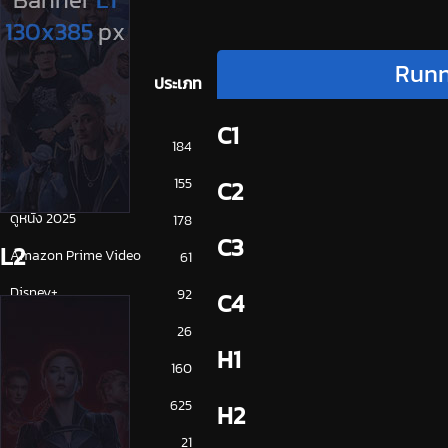
Runn
ประเภท
C1
การ์ตูน
184
ดูซีรี่ย์ 2025
155
C2
ดูหนัง 2025
178
C3
L2
Amazon Prime Video
61
Disney+
92
C4
HBO
26
H1
iQiYi
160
NETFLIX
625
H2
ซีรีย์จีน
21