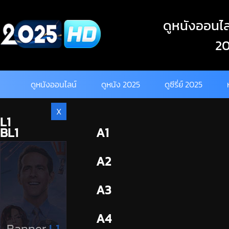
Skip
to
ดูหนังออนไลน
content
20
ดูหนังออนไลน์
ดูหนัง 2025
ดูซีรี่ย์ 2025
X
L1
BL1
A1
BL2
A2
A3
A4