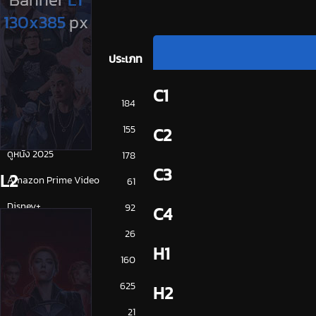
ประเภท
C1
การ์ตูน
184
ดูซีรี่ย์ 2025
155
C2
ดูหนัง 2025
178
C3
L2
Amazon Prime Video
61
Disney+
92
C4
HBO
26
H1
iQiYi
160
NETFLIX
625
H2
ซีรีย์จีน
21