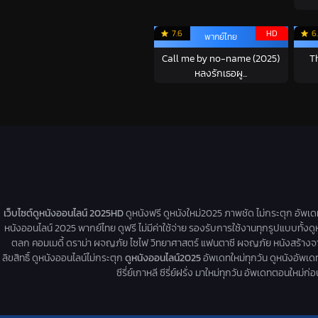
7.6
HD
6
พากย์ไทย
Call me by no-name (2025)
T
หลงรักเธอผู...
เว็บไซต์ดูหนังออนไลน์ 2025HD
ดูหนังฟรี ดูหนังใหม่2025 ภาพชัด ไม่กระตุก อัพเ
หนังออนไลน์ 2025 พากย์ไทย ดูฟรี ไม่มีค่าใช้จ่าย รองรับการใช้งานทุกรูปแบบทั้งดู
ตลก คอมเมดี้ ดราม่า ผจญภัย ไซไฟ วิทยาศาสตร์ แฟนตาซี ผจญภัย หนังสร้างจากเรื่
ลิขสิทธิ์ ดูหนังออนไลน์ไม่กระตุก
ดูหนังออนไลน์2025
อัพเดทใหม่ทุกวัน ดูหนังอัพเดทให
ซีรี่ย์เกาหลี ซีรี่ย์ฝรั่ง มาใหม่ทุกวัน อัพเดทตอนใหม