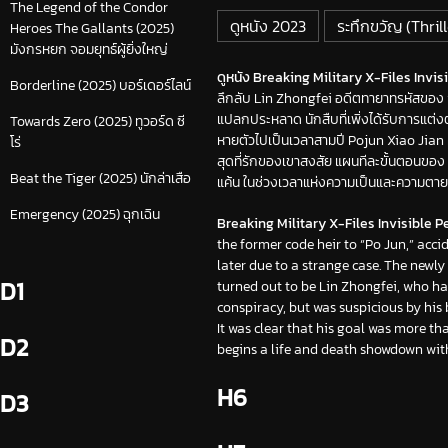
The Legend of the Condor
ดูหนัง 2023
ระทึกขวัญ (Thrill
Heroes The Gallants (2025)
มังกรหยก จอมยุทธ์ผู้ยิ่งใหญ่
ดูหนัง Breaking Military X-Files Invis
Borderline (2025) บอร์เดอร์ไลน์
ลึกลับ Lin Zhongfei อดีตทายาทรหัสของ “
แปลกประหลาด นักสืบที่เพิ่งได้รับการแต่ง
Towards Zero (2025) ทูวอร์ด ซี
หายตัวไปเป็นเวลาสามปี Pojun Xiao Jia
โร่
สุดที่รักของเขาสงสัย แผนทีละขั้นตอนของ L
Beat the Tiger (2025) นักล่าเสือ
แค้น ในช่วงเวลาแห่งความเป็นและความตาย
Emergency (2025) ฉุกเฉิน
Breaking Military X-Files Invisible P
the former code heir to “Po Jun,” acc
later due to a strange case. The newl
D1
turned out to be Lin Zhongfei, who ha
conspiracy, but was suspicious by his
It was clear that his goal was more th
D2
begins a life and death showdown with
H6
D3