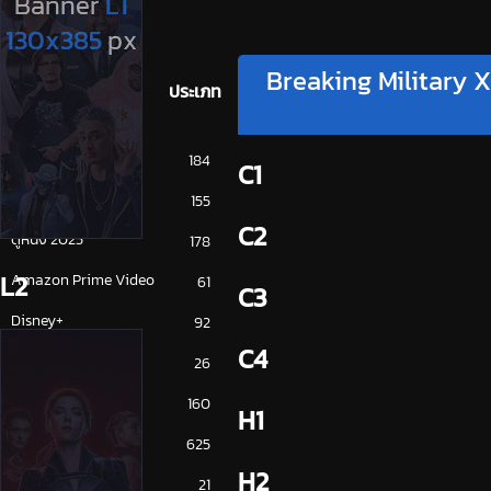
Breaking Military X
ประเภท
การ์ตูน
184
C1
ดูซีรี่ย์ 2025
155
C2
ดูหนัง 2025
178
L2
Amazon Prime Video
61
C3
Disney+
92
C4
HBO
26
iQiYi
160
H1
NETFLIX
625
H2
ซีรีย์จีน
21