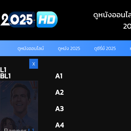
Skip
to
ดูหนังออนไลน
content
20
ดูหนังออนไลน์
ดูหนัง 2025
ดูซีรี่ย์ 2025
X
L1
BL1
A1
BL2
A2
A3
A4