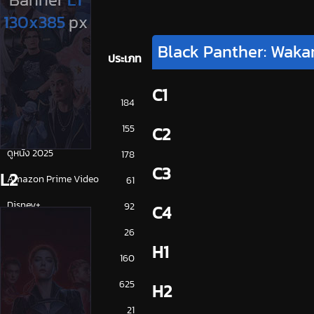
Black Panther: Wakan
ประเภท
C1
การ์ตูน
184
ดูซีรี่ย์ 2025
155
C2
ดูหนัง 2025
178
C3
L2
Amazon Prime Video
61
Disney+
92
C4
HBO
26
H1
iQiYi
160
NETFLIX
625
H2
ซีรีย์จีน
21