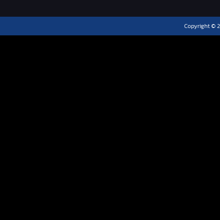
Copyright © 