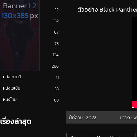
ตัวอย่าง Black Panthe
ซีรีย์ญี่ปุ่น
22
ซีรีย์ฝรั่ง
132
ซีรีย์เกาหลี
67
ซีรีย์ไทย
73
หนังจีน
124
หนังฝรั่ง
286
หนังเกาหลี
21
หนังเอเชีย
33
หนังไทย
83
ปีที่ฉาย :
2022
เสียง : 
เรื่องล่าสุด