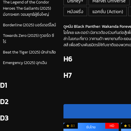
Disney+
Marvel Universe
The Legend of the Condor
Heroes The Gallants (2025)
หนังฝรั่ง
แอคชั่น (Action)
มังกรหยก จอมยุทธ์ผู้ยิ่งใหญ่
Borderline (2025) บอร์เดอร์ไลน์
ดูหนัง Black Panther: Wakanda Forever
โอโคเย และดอร่า มิลาเจต้องร่วมกันต่อ
Towards Zero (2025) ทูวอร์ด ซี
ล่า ในขณะที่ชาว วาคานด้า พยายามที่จะยอม
โร่
สส์ เพื่อสร้างพันธมิตรให้กับชาติของพวกเ
Beat the Tiger (2025) นักล่าเสือ
H6
Emergency (2025) ฉุกเฉิน
H7
D1
D2
D3
8.1
HD
5
ซับไทย