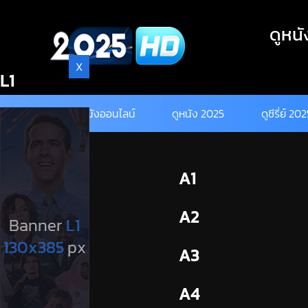
Skip
to
ดูหนั
content
X
L1
ดูหนังออนไลน์
ดูหนัง 2025
ดูซีรี่ย์ 20
BL1
A1
BL2
A2
A3
A4