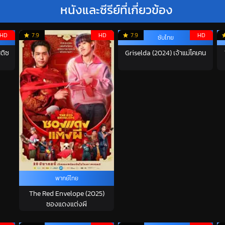
หนังและซีรีย์ที่เกี่ยวข้อง
HD
7.9
HD
7.9
HD
ซับไทย
ติซ
Griselda (2024) เจ้าแม่โคเคน
พากย์ไทย
The Red Envelope (2025)
ซองแดงแต่งผี