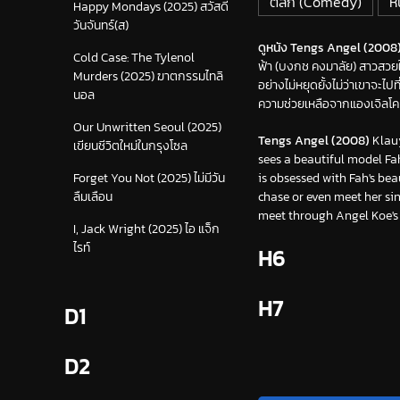
ตลก (Comedy)
ห
Happy Mondays (2025) สวัสดี
วันจันทร์(ส)
ดูหนัง Tengs Angel (2008) เ
Cold Case: The Tylenol
ฟ้า (บงกช คงมาลัย) สาวสวย
Murders (2025) ฆาตกรรมไทลิ
อย่างไม่หยุดยั้งไม่ว่าเขาจะไป
นอล
ความช่วยเหลือจากแองเจิลโค 
Our Unwritten Seoul (2025)
Tengs Angel (2008)
Klauy
เขียนชีวิตใหม่ในกรุงโซล
sees a beautiful model Fah
is obsessed with Fah's be
Forget You Not (2025) ไม่มีวัน
chase or even meet her si
ลืมเลือน
meet through Angel Koe's p
I, Jack Wright (2025) ไอ แจ็ก
ไรท์
H6
H7
D1
D2