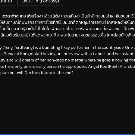
นังไทย
แฟนตาซี (Fantasy)
ทวดาท่าจะเท่ง เต็มเรื่อง
กล้วย (เต็ง เทอดเทือง) เป็นนักลิเกจอมเจ้าเล่ห์ในชนบท วั
ให้สัมภาษณ์กับพิธีกรรายการโทรทัศน์ และเขาก็ตกหลุมรักเธอทันที เกลาหลงใหลใน
ที่ไหนก็ตาม เมื่อรู้ว่าเป็นไปไม่ได้ไม่เพียงแต่จะไล่ตามหรือพบเธอเท่านั้นเพราะเขาเป็
(โคเอติ อรัมบอย) ในที่สุดพวกเขาก็มาพบกันตามแผนของแองเจิ้ล โค แต่สุดท้ายฟ้า
 (Teng Terdteung) is a bumbling likay performer in the countryside. One 
 (Bongkot Kongmalai) having an interview with a tv host and he instantly 
auty and will dream of her non-stop no matter where he goes. Knowing that
nce he is only an ordinary person he approaches Angel Koe (Koeti Aramboy
lan but will Fah likes Klauy in the end?