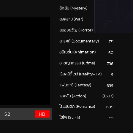
ลึกลับ (Mystery)
214
สงคราม (War)
117
สยองขวัญ (Horror)
302
สารคดี (Documentary)
171
อนิเมชั่น (Animation)
60
อาชญากรรม (Crime)
736
เรียลลิตี้โชว์ (Reality-TV)
9
แฟนตาซี (Fantasy)
639
แอคชั่น (Action)
(1,637)
โรแมนติก (Romance)
699
5.2
HD
ไซไฟ (Sci-fi)
55