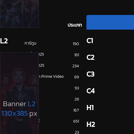
ประเภท
C1
L2
การ์ตูน
190
ดูซีรี่ย์ 2025
181
C2
ดูหนัง 2025
234
C3
Amazon Prime Video
89
Disney+
93
C4
HBO
28
H1
iQiYi
167
NETFLIX
651
H2
ซีรีย์จีน
23