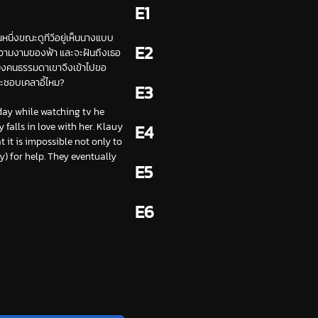
E1
นหนึ่งขณะดูทีวีอยู่เห็นนางแบบ
E2
ความงามของฟ้า และจะฝันถึงเธอ
นเพียงคนธรรมดาเขาจึงเข้าไปขอ
จะชอบเคลาอี้ไหม?
E3
day while watching tv he
falls in love with her. Klauy
E4
 it is impossible not only to
) for help. They eventually
E5
E6