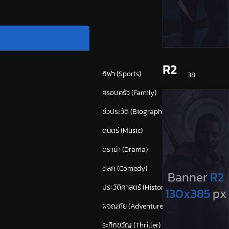
หมวดหมู่
R2
กีฬา (Sports)
38
ครอบครัว (Family)
120
ชีวประวัติ (Biography)
24
ดนตรี (Music)
55
ดราม่า (Drama)
875
ตลก (Comedy)
628
ประวัติศาสตร์ (History)
43
ผจญภัย (Adventure)
382
ระทึกขวัญ (Thriller)
(1,673)