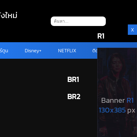
ังใหม่
X
R1
ร์ตูน
Disney+
NETFLIX
ติดต่อ
BR1
BR2