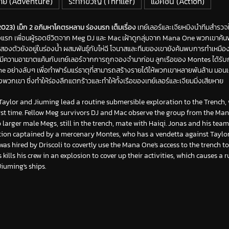
ัย (Adventure)
ระทึกขวัญ (Thriller)
แอคชั่น (Action)
023) เม็ก 2 อภิมหาโคตรหลาม ร่องนรก เต็มเรื่อง
เทย์เลอร์และเจียหมิงนำทีมสำรวจใต
ั้งแรก เพื่อนผู้รอดชีวิตจาก Meg DJ และ Mac เฝ้าดูกลุ่มจาก Mana One พวกเขาค้
ว่าสองตัวยังอยู่ในร่องน้ำ ผสมพันธุ์กับไห่ฉี โจนาสและทีมของเขายังค้นพบการทำเหมือ
งมีความอาฆาตแค้นกับเทย์เลอร์จากการถูกจองจำมาก่อน ลูกเรือของ Montes ได้รับการ
 อย่างลับๆ เพื่อทำฟาร์มแร่ธาตุที่สามารถสร้างรายได้ให้พวกเขาหลายพันล้าน มอน
วกเขา ซึ่งทำให้ร่องลึกแตกร้าวและทำให้ทั้งเรือของเทย์เลอร์และเจียมมิ่งเสียหาย
Taylor and Jiuming lead a routine submersible exploration to the Trench
first time. Fellow Meg survivors DJ and Mac observe the group from the Ma
 larger male Megs, still in the trench, mate with Haiqi. Jonas and his team 
ation captained by a mercenary Montes, who has a vendetta against Taylo
was hired by Driscoli to covertly use the Mana One's access to the trench t
kills his crew in an explosion to cover up their activities, which causes a 
iuming's ships.