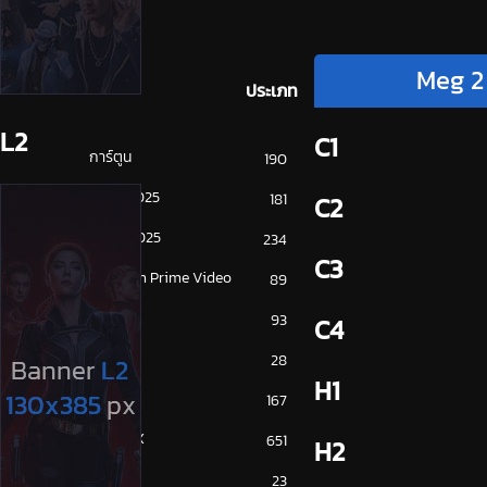
Meg 2
ประเภท
L2
C1
การ์ตูน
190
ดูซีรี่ย์ 2025
181
C2
ดูหนัง 2025
234
C3
Amazon Prime Video
89
Disney+
93
C4
HBO
28
H1
iQiYi
167
NETFLIX
651
H2
ซีรีย์จีน
23