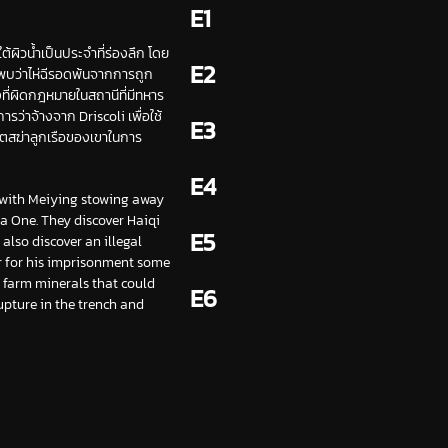
E1
้ผิวน้ำเป็นประจำที่ร่องลึก โดย
E2
นพบว่าไห่ฉีรอดพ้นจากการถูก
งที่ผิดกฎหมายในสถานีที่มีทหาร
ว่าจ้างจาก Driscoli เพื่อใช้
E3
เตสฆ่าลูกเรือของเขาในการ
E4
, with Meiying stowing away
na One. They discover Haiqi
E5
also discover an illegal
r for his imprisonment some
o farm minerals that could
E6
rupture in the trench and