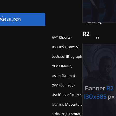
 ร่องนรก
หมวดหมู่
R2
กีฬา (Sports)
38
ครอบครัว (Family)
120
ชีวประวัติ (Biography)
24
ดนตรี (Music)
55
ดราม่า (Drama)
875
ตลก (Comedy)
628
ประวัติศาสตร์ (History)
43
ผจญภัย (Adventure)
382
ระทึกขวัญ (Thriller)
(1,673)