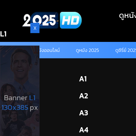
Skip
to
ดูหนั
content
X
L1
ดูหนังออนไลน์
ดูหนัง 2025
ดูซีรี่ย์ 20
BL1
A1
BL2
A2
A3
A4