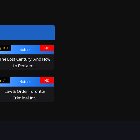
8.8
HD
ซับไทย
The Lost Century: And How
to Reclaim ...
7.1
HD
ซับไทย
Law & Order Toronto:
Criminal Int...