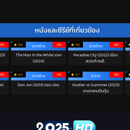
หนังและซีรีย์ที่เกี่ยวข้อง
HD
5.6
HD
4.6
HD
พากย์ไทย
พากย์ไทย
23)
The Man in the White Van
Paradise City (2022) เมือง
(2024)
สวรรค์ คนอึ...
HD
6.5
HD
5.7
HD
พากย์ไทย
ซับไทย
หม่
Don Jon (2013) ดอน จอน
Hustler vs Scammer (2023)
เกมกลคนต้มตุ๋น