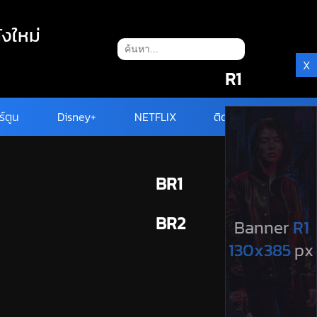
ังใหม่
X
R1
ร์ตูน
Disney+
NETFLIX
ติดต่อ
BR1
BR2