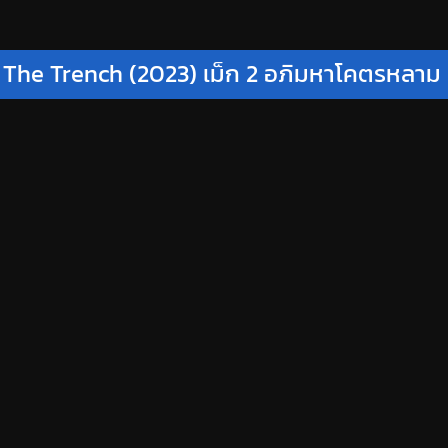
 The Trench (2023) เม็ก 2 อภิมหาโคตรหลาม