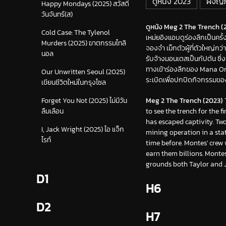
ดูหนัง 2023
ผจญภ
Happy Mondays (2025) สวัสดี
วันจันทร์(ส)
ดูหนัง Meg 2 The Trench (2
Cold Case: The Tylenol
เหม่ยอิงแอบดูร่องลึกเป็นคร
Murders (2025) ฆาตกรรมไทลิ
จองจำ เม็กตัวผู้ที่ตัวใหญ่ก
นอล
รับจ้างมอนเตสเป็นกัปตัน ซึ่
ทางเข้าร่องลึกของ Mana One
Our Unwritten Seoul (2025)
ระเบิดเพื่อปกปิดกิจกรรมของพ
เขียนชีวิตใหม่ในกรุงโซล
Meg 2 The Trench (2023)
Forget You Not (2025) ไม่มีวัน
to see the trench for the 
ลืมเลือน
has escaped captivity. Two
I, Jack Wright (2025) ไอ แจ็ก
mining operation in a st
ไรท์
time before. Montes' crew 
earn them billions. Montes 
grounds both Taylor and J
D1
H6
D2
H7