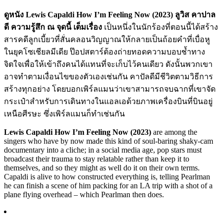
ดูหนัง Lewis Capaldi How I’m Feeling Now (2023) ลูวิส คาปาล
ดี ความรู้สึก ณ จุดนี้ เต็มเรื่อง
เป็นหนึ่งในนักร้องที่ตอนนี้ได้สร้าง
สารคดีลูกเบี้ยวที่สั่นคลอนวิญญาณให้กลายเป็นถ้อยคำที่เบื่อหู
ในยุคโซเชียลมีเดีย ป๊อปสตาร์ต้องถ่ายทอดความบอบช้ำทาง
จิตใจเพื่อให้เข้าถึงคนได้แทนที่จะเก็บไว้คนเดียว ดังนั้นพวกเขา
อาจทำตามเงื่อนไขของตัวเองเช่นกัน คาปัลดีมีชีวิตตามวิธีการ
สร้างทุกอย่าง โดยบอกเพิร์ลแมนว่าเขาสามารถจบฉากที่เขาจัด
กระเป๋าสำหรับการเดินทางในแอลเอด้วยภาพเครื่องบินที่บินอยู่
เหนือศีรษะ ซึ่งเพิร์ลแมนก็ทำเช่นกัน
Lewis Capaldi How I’m Feeling Now (2023)
are among the
singers who have by now made this kind of soul-baring shaky-cam
documentary into a cliche; in a social media age, pop stars must
broadcast their trauma to stay relatable rather than keep it to
themselves, and so they might as well do it on their own terms.
Capaldi is alive to how constructed everything is, telling Pearlman
he can finish a scene of him packing for an LA trip with a shot of a
plane flying overhead – which Pearlman then does.