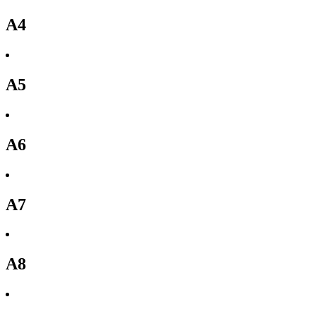
A4
A5
A6
A7
A8