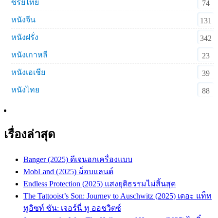
ซีรีย์ไทย
74
หนังจีน
131
หนังฝรั่ง
342
หนังเกาหลี
23
หนังเอเชีย
39
หนังไทย
88
เรื่องล่าสุด
Banger (2025) ดีเจนอกเครื่องแบบ
MobLand (2025) ม็อบแลนด์
Endless Protection (2025) แสงยุติธรรมไม่สิ้นสุด
The Tattooist’s Son: Journey to Auschwitz (2025) เดอะ แท็ท
ทูอิซท์ ซัน: เจอร์นี่ ทู ออชวิตซ์