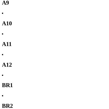
A9
A10
A11
A12
BR1
BR2