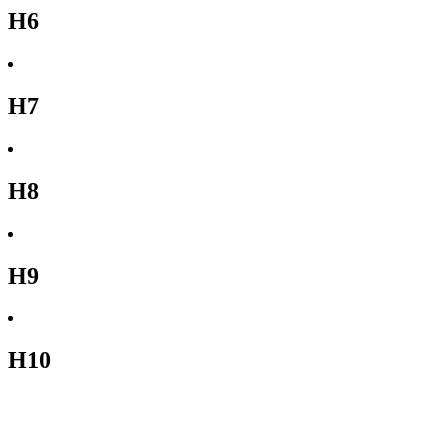
H6
H7
H8
H9
H10