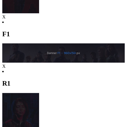
X
F1
X
R1