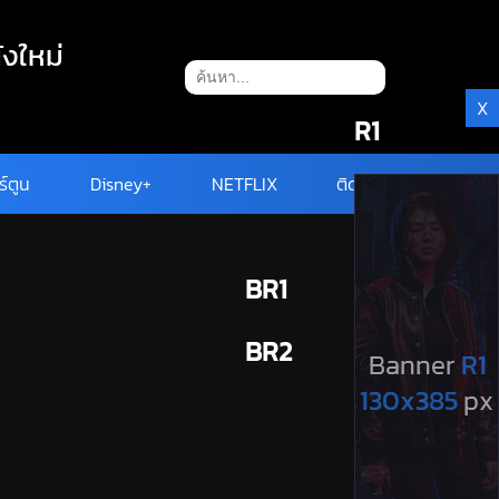
ังใหม่
X
R1
ร์ตูน
Disney+
NETFLIX
ติดต่อ
BR1
BR2