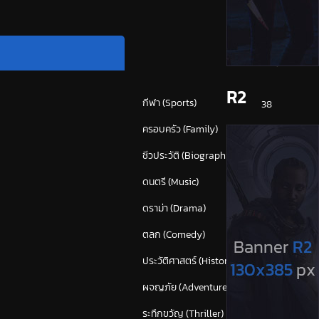
หมวดหมู่
R2
กีฬา (Sports)
38
ครอบครัว (Family)
120
ชีวประวัติ (Biography)
24
ดนตรี (Music)
55
ดราม่า (Drama)
875
ตลก (Comedy)
628
ประวัติศาสตร์ (History)
43
ผจญภัย (Adventure)
382
ระทึกขวัญ (Thriller)
(1,673)