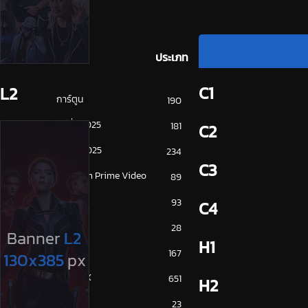
ประเภท
C1
L2
การ์ตูน
190
ดูซีรี่ย์ 2025
181
C2
ดูหนัง 2025
234
C3
Amazon Prime Video
89
Disney+
93
C4
HBO
28
H1
iQiYi
167
NETFLIX
651
H2
ซีรีย์จีน
23