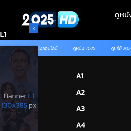
Skip
to
ดูหนั
content
X
L1
ดูหนังออนไลน์
ดูหนัง 2025
ดูซีรี่ย์ 20
BL1
A1
BL2
A2
A3
A4