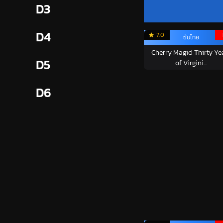
D3
D4
7.0
ซับไทย
Cherry Magic! Thirty Ye
D5
of Virgini...
D6