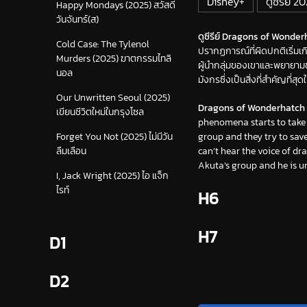
Disney+
ดูซีรีย์ 2
Happy Mondays (2025) สวัสดี
วันจันทร์(ส)
ดูซีรีย์ Dragons of Wonderh
Cold Case: The Tylenol
ปรากฏการณ์ที่ผิดปกติเริ่มเก
Murders (2025) ฆาตกรรมไทลิ
ผู้นำกลุ่มของเขาและพยายามช่
นอล
มังกรซึ่งเป็นสิ่งที่สำคัญที่
Our Unwritten Seoul (2025)
Dragons of Wonderhatch 
เขียนชีวิตใหม่ในกรุงโซล
phenomena starts to take 
group and they try to save
Forget You Not (2025) ไม่มีวัน
can’t hear the voice of d
ลืมเลือน
Akuta’s group and he is u
I, Jack Wright (2025) ไอ แจ็ก
ไรท์
H6
H7
D1
D2