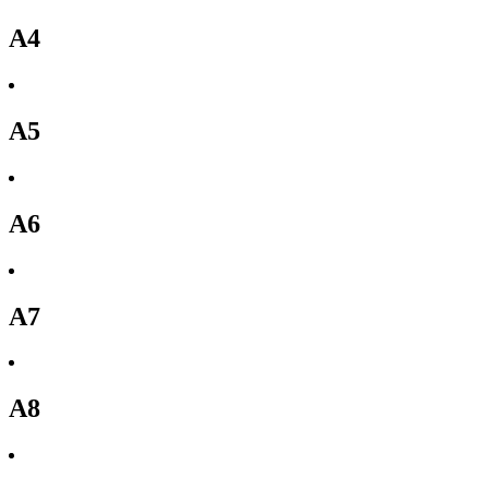
A4
A5
A6
A7
A8