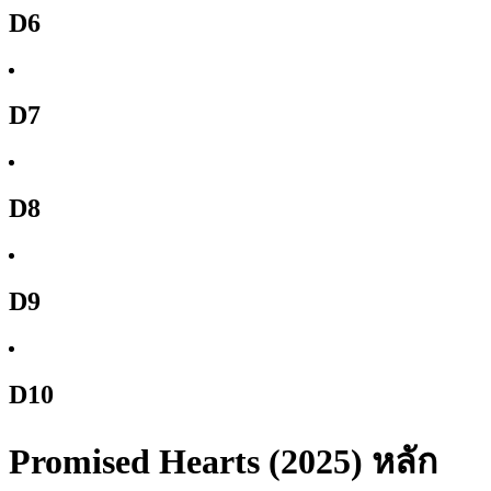
D6
D7
D8
D9
D10
Promised Hearts (2025) หลัก