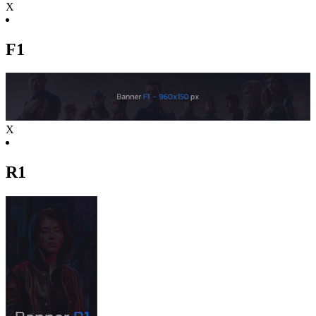
X
F1
X
R1