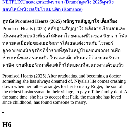
NETFLIX
Uncategorized
ดราม่า (Drama)
ดูหนัง 2025
ดูหนัง
ออนไลน์
หนังเอเชีย
โรแมนติก (Romance)
ดูหนัง Promised Hearts (2025) หลักฐานสัญญาใจ เต็มเรื่อง
Promised Hearts (2025) หลักฐานสัญญาใจ หลังจากเรียนจบและ
เป็นหมอซึ่งเป็นสิ่งที่เธอใฝ่ฝันมาโดยตลอดชีวิตของ นิยาล่า ก็พัง
ทลายลงเมื่อพ่อของเธอจัดการให้เธอแต่งงานกับ โรเจอร์
ลูกชายของนักธุรกิจที่ร่ำรวยที่สุดในหมู่บ้านของพวกเขาเพื่อ
ชำระหนี้ของครอบครัว ในขณะเดียวกันเธอก็ต้องยอมรับว่า
ฟาอิค ชายที่เธอรักมาตั้งแต่เด็กได้พบคนที่จะแต่งงานด้วยแล้ว
Promised Hearts (2025) After graduating and becoming a doctor,
something she has always dreamed of, Niyala's life comes crashing
down when her father arranges for her to marry Roger, the son of
the richest businessman in their village, to pay off the family debt. At
the same time, she has to accept that Faik, the man she has loved
since childhood, has found someone to marry.
H6