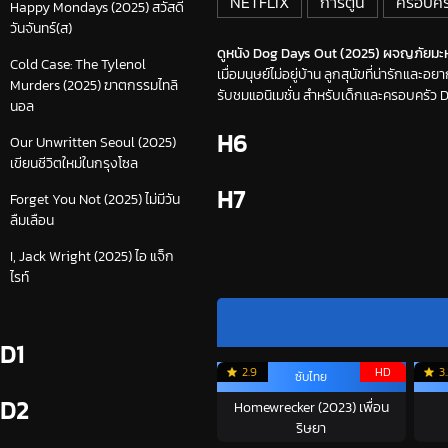
NETFLIX
การ์ตูน
ครอบครั
Happy Mondays (2025) สวัสดี
วันจันทร์(ส)
ดูหนัง Dog Days Out (2025) ผจญภัยมะหม
Cold Case: The Tylenol
เมื่อมนุษย์ไม่อยู่บ้าน ลูกสุนัขที่น่ารักและ
Murders (2025) ฆาตกรรมไทลิ
รับชมแอนิเมชั่น สำหรับเด็กและครอบครัว Do
นอล
H6
Our Unwritten Seoul (2025)
เขียนชีวิตใหม่ในกรุงโซล
H7
Forget You Not (2025) ไม่มีวัน
ลืมเลือน
I, Jack Wright (2025) ไอ แจ็ก
ไรท์
D1
2.9
HD
3
ซับไทย
D2
Homewrecker (2023) เพื่อน
ริษยา