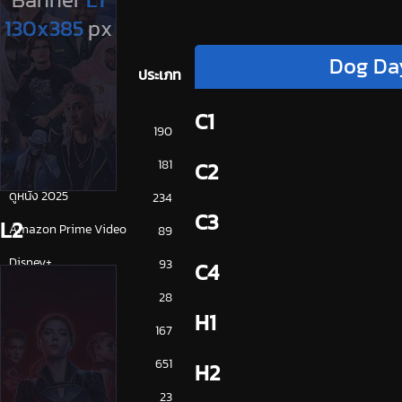
Dog Da
ประเภท
C1
การ์ตูน
190
ดูซีรี่ย์ 2025
181
C2
ดูหนัง 2025
234
C3
L2
Amazon Prime Video
89
Disney+
93
C4
HBO
28
H1
iQiYi
167
NETFLIX
651
H2
ซีรีย์จีน
23