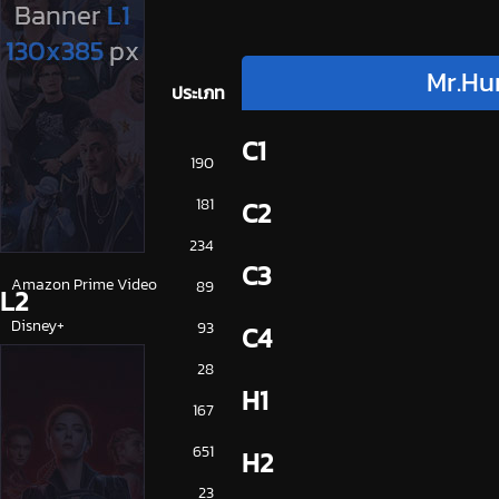
Mr.Hur
ประเภท
C1
การ์ตูน
190
ดูซีรี่ย์ 2025
181
C2
ดูหนัง 2025
234
C3
Amazon Prime Video
89
L2
Disney+
93
C4
HBO
28
H1
iQiYi
167
NETFLIX
651
H2
ซีรีย์จีน
23