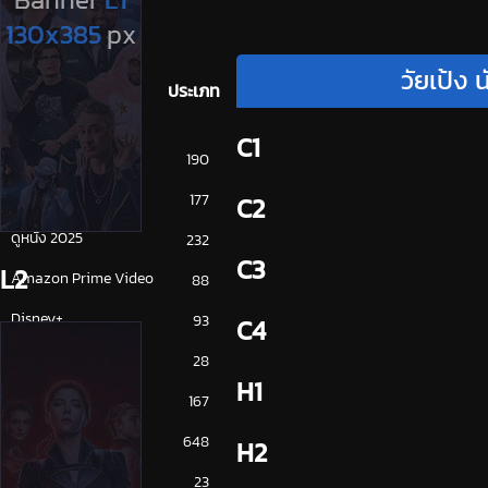
วัยเป้ง
ประเภท
C1
การ์ตูน
190
ดูซีรี่ย์ 2025
177
C2
ดูหนัง 2025
232
C3
L2
Amazon Prime Video
88
Disney+
93
C4
HBO
28
H1
iQiYi
167
NETFLIX
648
H2
ซีรีย์จีน
23