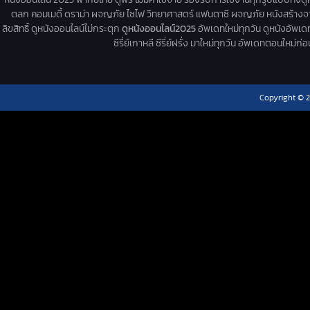
ตลก คอมเมดี้ ดราม่า ผจญภัย ไซไฟ วิทยาศาสตร์ แฟนตาซี ผจญภัย หนังสร้างจากเรื่
ลิขสิทธิ์ ดูหนังออนไลน์ไม่กระตุก
ดูหนังออนไลน์2025
อัพเดทใหม่ทุกวัน ดูหนังอัพเดทให
ซีรี่ย์เกาหลี ซีรี่ย์ฝรั่ง มาใหม่ทุกวัน อัพเดทตอนใหม
Copyright © 