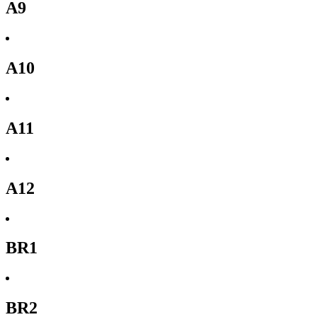
A9
A10
A11
A12
BR1
BR2