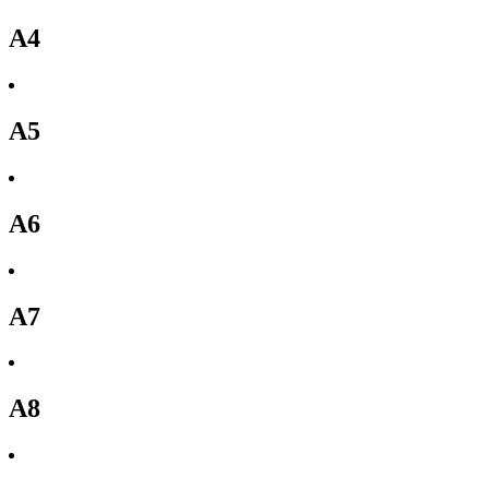
A4
A5
A6
A7
A8