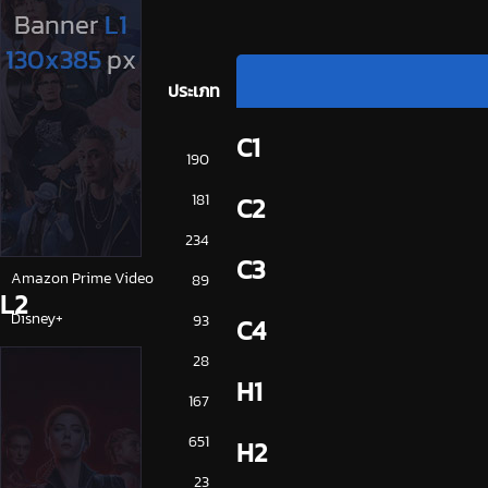
ประเภท
C1
การ์ตูน
190
ดูซีรี่ย์ 2025
181
C2
ดูหนัง 2025
234
C3
Amazon Prime Video
89
L2
Disney+
93
C4
HBO
28
H1
iQiYi
167
NETFLIX
651
H2
ซีรีย์จีน
23