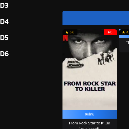
D3
D4
6.6
HD
4.
D5
T
D6
ซับไทย
From Rock Star to Killer