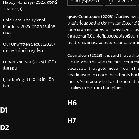
กีฬา (Sports)
ดูหนัง 2023
Happy Mondays (2025) สวัสดี
วันจันทร์(ส)
ดูหนัง Countdown (2023) เต็มเรื่อง
กล่าว
Cold Case: The Tylenol
มาแล้วทั้งสองอย่าง ประการแรกเมื่อเขาได้
Murders (2025) ฆาตกรรมไทลิ
เมื่ออาชีพการงานของเขาจบลงด้วยความอับ
นอล
ใหญ่ตวาดให้เป็นโค้ชทีมมวยของโรงเรียน แม้
ดัง ปาร์คและทีมรองของเขาร่วมกันออกเดินทาง
Our Unwritten Seoul (2025)
เขียนชีวิตใหม่ในกรุงโซล
Countdown (2023)
It is said that ath
Firstly, when he won the most controv
Forget You Not (2025) ไม่มีวัน
because of that gold medal Now in his
ลืมเลือน
headmaster to coach the school's boxi
I, Jack Wright (2025) ไอ แจ็ก
meets Yeonwoo. who has the potential
ไรท์
it takes to be true champions.
H6
D1
H7
D2