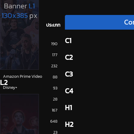
Co
ประเภท
C1
การ์ตูน
190
ดูซีรี่ย์ 2025
177
C2
ดูหนัง 2025
232
C3
Amazon Prime Video
88
L2
Disney+
93
C4
HBO
28
H1
iQiYi
167
NETFLIX
648
H2
ซีรีย์จีน
23