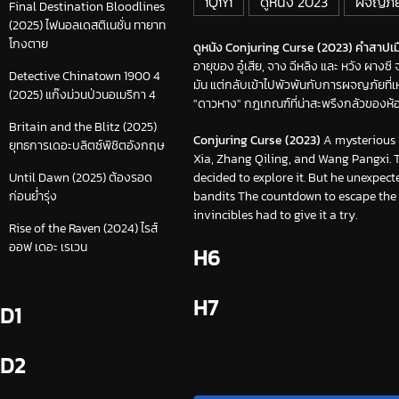
iQiYi
ดูหนัง 2023
ผจญภัย
Final Destination Bloodlines
(2025) ไฟนอลเดสติเนชั่น ทายาท
โกงตาย
ดูหนัง Conjuring Curse (2023) คำสาปเมือ
อายุของ อู๋เสีย, จาง ฉีหลิง และ หวัง ผาง
Detective Chinatown 1900 4
มัน แต่กลับเข้าไปพัวพันกับการผจญภัยที่เ
(2025) แก๊งม่วนป่วนอเมริกา 4
"ดาวหาง" กฎเกณฑ์ที่น่าสะพรึงกลัวของห้องส
Britain and the Blitz (2025)
Conjuring Curse (2023)
A mysterious l
ยุทธการเดอะบลิตซ์พิชิตอังกฤษ
Xia, Zhang Qiling, and Wang Pangxi. T
decided to explore it. But he unexpec
Until Dawn (2025) ต้องรอด
bandits The countdown to escape the "
ก่อนย่ำรุ่ง
invincibles had to give it a try.
Rise of the Raven (2024) ไรส์
ออฟ เดอะ เรเวน
H6
H7
D1
D2