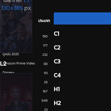
ประเภท
C1
การ์ตูน
190
ดูซีรี่ย์ 2025
177
C2
ดูหนัง 2025
232
C3
L2
Amazon Prime Video
88
Disney+
93
C4
HBO
28
H1
iQiYi
167
NETFLIX
648
H2
ซีรีย์จีน
23