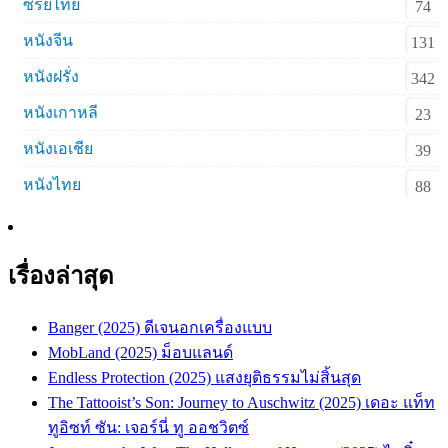
ซีรีย์ไทย
74
หนังจีน
131
หนังฝรั่ง
342
หนังเกาหลี
23
หนังเอเชีย
39
หนังไทย
88
เรื่องล่าสุด
Banger (2025) ดีเจนอกเครื่องแบบ
MobLand (2025) ม็อบแลนด์
Endless Protection (2025) แสงยุติธรรมไม่สิ้นสุด
The Tattooist’s Son: Journey to Auschwitz (2025) เดอะ แท็ท
ทูอิซท์ ซัน: เจอร์นี่ ทู ออชวิตซ์