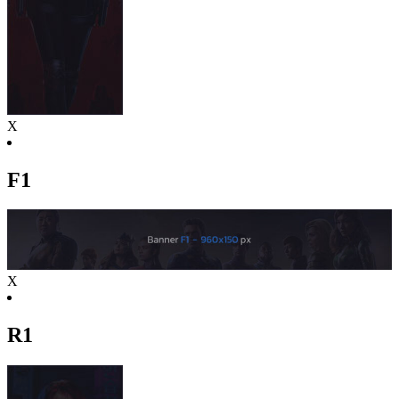
X
F1
X
R1