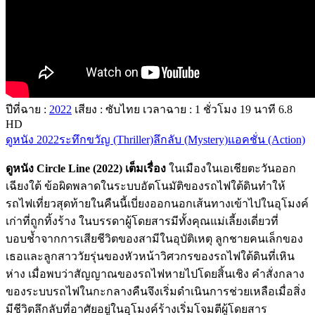
ปีที่ฉาย :
2022
เสียง : ซับไทย
เวลาฉาย : 1
ชั่วโมง
19
นาที
6.8
HD
ดูหนัง 2022
ระทึกขวัญ (Thriller)
ลึกลับ (Mystery)
แอคชั่น (Action)
ดูหนัง Circle Line (2022) เต็มเรื่อง
ในเมืองในเอเชียตะวันออก
เฉียงใต้ ข้อผิดพลาดในระบบอัตโนมัติของรถไฟใต้ดินทำให้
รถไฟเที่ยวสุดท้ายในคืนนี้เบี่ยงออกนอกเส้นทางเข้าไปในอุโมงค์
เก่าที่ถูกทิ้งร้าง ในบรรดาผู้โดยสารมีทั้งคุณแม่เลี้ยงเดี่ยวที่
บอบช้ำจากการเสียชีวิตของสามีในอุบัติเหตุ ลูกชายคนเล็กของ
เธอและลูกสาววัยรุ่นของหัวหน้าวิศวกรของรถไฟใต้ดินที่เหิน
ห่าง เมื่อพบว่าสัญญาณของรถไฟหายไปโดยสิ้นเชิง คำสั่งกลาง
ของระบบรถไฟในกะกลางคืนจึงเริ่มดำเนินการช่วยเหลือเมื่อสิ่ง
มีชีวิตลึกลับที่อาศัยอยู่ในอุโมงค์ร้างเริ่มโจมตีผู้โดยสาร