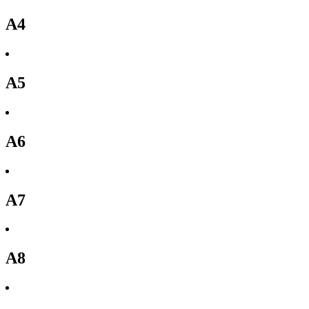
A4
A5
A6
A7
A8