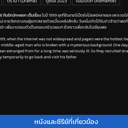
ดราม่า (Drama)
ดูซีรีย์ 2023
โรแมนติก (Romance)
) ทีมรักนักหลอก เต็มเรื่อง
ในปี 1999 ยุคที่อินเทอร์เน็ตยังไม่แพร่หลายและเพจเจอร์
ม) ชายวัยกลางคนผู้แตกสลายด้วยเบื้องหลังลึกลับ วันหนึ่งเกิดได้รับข่าวร้ายว่าพ่อที่
น้า เพื่อมาปลอมตัวเป็นครอบครัวปลอมๆ ชั่วคราวเพื่อกลับไปเยี่ยมพ่อ
999, when the internet was not widespread and pagers were the hottest ite
middle-aged man who is broken with a mysterious background. One day, 
en estranged from for a long time, was seriously ill. So they recruited stra
y temporarily to go back and visit his father
หนังและซีรีย์ที่เกี่ยวข้อง