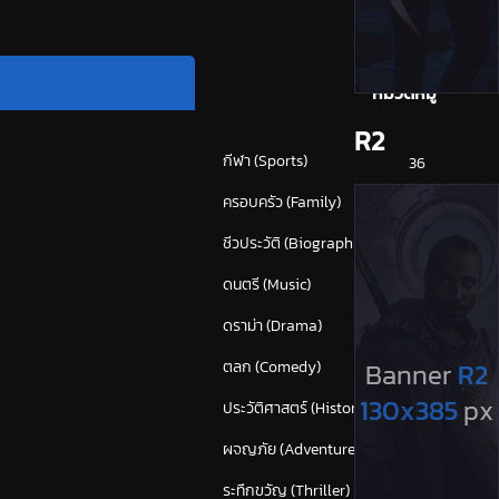
หมวดหมู่
R2
กีฬา (Sports)
36
ครอบครัว (Family)
112
ชีวประวัติ (Biography)
21
ดนตรี (Music)
53
ดราม่า (Drama)
814
ตลก (Comedy)
590
ประวัติศาสตร์ (History)
39
ผจญภัย (Adventure)
365
ระทึกขวัญ (Thriller)
(1,637)