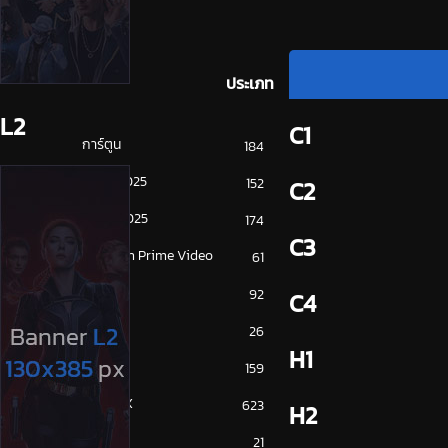
ประเภท
L2
C1
การ์ตูน
184
ดูซีรี่ย์ 2025
152
C2
ดูหนัง 2025
174
C3
Amazon Prime Video
61
Disney+
92
C4
HBO
26
H1
iQiYi
159
NETFLIX
623
H2
ซีรีย์จีน
21