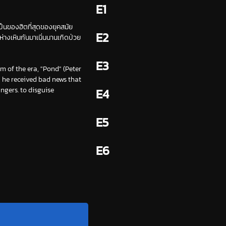
E1
เป็นของฮิตที่สุดของยุคสมัย
E2
ห่างเหินกันมาเนิ่นนานเกิดป่วย
E3
m of the era, "Pond" (Peter
he received bad news that
ngers. to disguise
E4
E5
E6