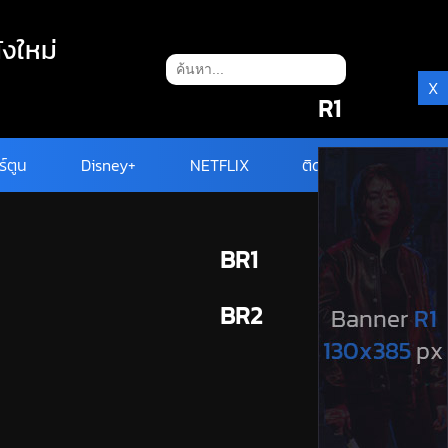
ังใหม่
X
R1
ร์ตูน
Disney+
NETFLIX
ติดต่อ
BR1
BR2