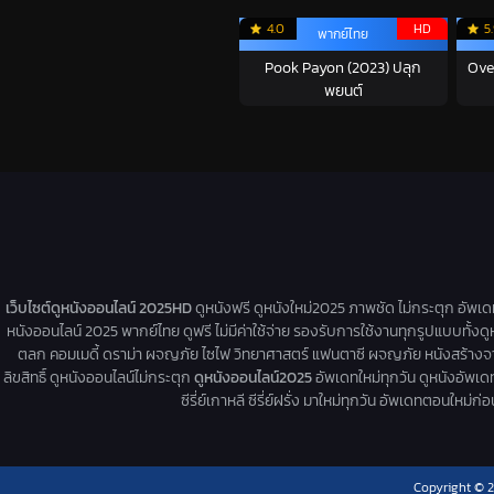
4.0
HD
5
พากย์ไทย
Pook Payon (2023) ปลุก
Over
พยนต์
เว็บไซต์ดูหนังออนไลน์ 2025HD
ดูหนังฟรี ดูหนังใหม่2025 ภาพชัด ไม่กระตุก อัพเ
หนังออนไลน์ 2025 พากย์ไทย ดูฟรี ไม่มีค่าใช้จ่าย รองรับการใช้งานทุกรูปแบบทั้งดู
ตลก คอมเมดี้ ดราม่า ผจญภัย ไซไฟ วิทยาศาสตร์ แฟนตาซี ผจญภัย หนังสร้างจากเรื่
ลิขสิทธิ์ ดูหนังออนไลน์ไม่กระตุก
ดูหนังออนไลน์2025
อัพเดทใหม่ทุกวัน ดูหนังอัพเดทให
ซีรี่ย์เกาหลี ซีรี่ย์ฝรั่ง มาใหม่ทุกวัน อัพเดทตอนใหม
Copyright © 