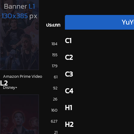
YuY
ประเภท
C1
การ์ตูน
184
ดูซีรี่ย์ 2025
155
C2
ดูหนัง 2025
179
C3
Amazon Prime Video
61
L2
Disney+
92
C4
HBO
26
H1
iQiYi
160
NETFLIX
627
H2
ซีรีย์จีน
21