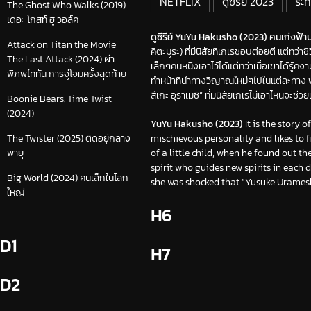
NETFLIX
ดูซีรีย์ 2023
ระท
The Ghost Who Walks (2019)
เดอะ โกสท์ ฮู วอล์ค
ดูซีรีย์ YuYu Hakusho (2023) คนเก่งฟ้าป
Attack on Titan the Movie
คิตะมูระ) ที่มีนิสัยที่เกเรชอบต่อยตี แต่ทว
The Last Attack (2024) ผ่า
เล็กๆคนหนึ่งเอาไว้ได้แต่ทว่าเมื่อเขาได้รู้ค
พิภพไททัน การจู่โจมครั้งสุดท้าย
ทำหน้าที่นำทางวิญาณใหม่ๆไปในแต่ละทาง พ
สึเกะ อุราเมชิ” ที่มีนิสัยเกเรไม่เอาไหนจะช
Boonie Bears: Time Twist
(2024)
YuYu Hakusho (2023)
It is the story
mischievous personality and likes to f
The Twister (2025) ติดอยู่กลาง
of a little child, when he found out
พายุ
spirit who guides new spirits in each 
Big World (2024) คนเล็กในโลก
she was shocked that "Yusuke Uramesh
ใหญ่
H6
D1
H7
D2