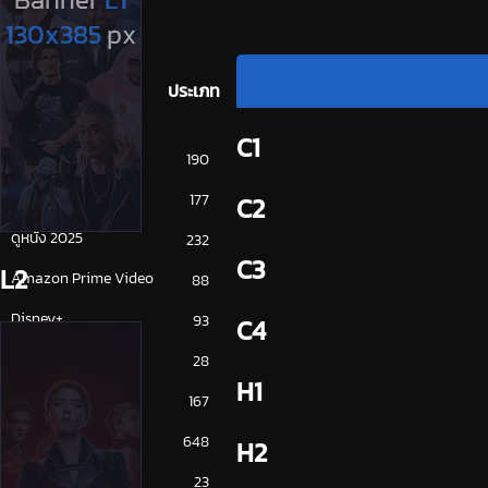
ประเภท
C1
การ์ตูน
190
ดูซีรี่ย์ 2025
177
C2
ดูหนัง 2025
232
C3
L2
Amazon Prime Video
88
Disney+
93
C4
HBO
28
H1
iQiYi
167
NETFLIX
648
H2
ซีรีย์จีน
23