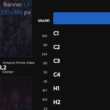
ประเภท
C1
การ์ตูน
190
ดูซีรี่ย์ 2025
181
C2
ดูหนัง 2025
234
C3
Amazon Prime Video
89
L2
Disney+
93
C4
HBO
28
H1
iQiYi
167
NETFLIX
651
H2
ซีรีย์จีน
23