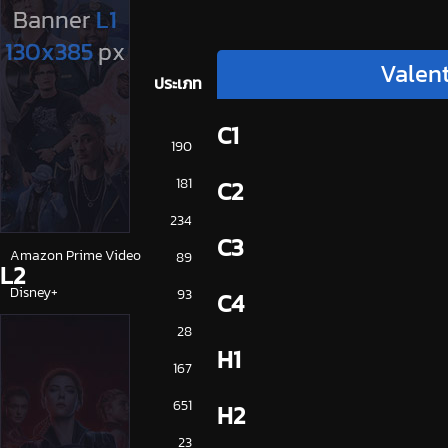
Valent
ประเภท
C1
การ์ตูน
190
ดูซีรี่ย์ 2025
181
C2
ดูหนัง 2025
234
C3
Amazon Prime Video
89
L2
Disney+
93
C4
HBO
28
H1
iQiYi
167
NETFLIX
651
H2
ซีรีย์จีน
23