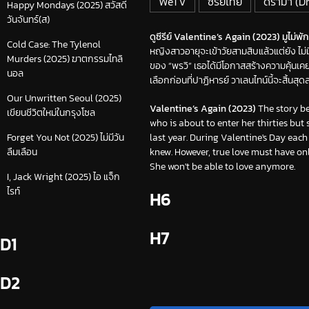
WeTV
ซีรีย์ไทย
ดราม่า (
Happy Mondays (2025) สวัสดี
วันจันทร์(ส)
ดูซีรีย์ Valentine’s Again (2023) มูไม่พัก 
Cold Case: The Tylenol
หญิงสาวอายุจะเข้าวัยสามสิบแล้วแต่ยัง ไม่ม
Murders (2025) ฆาตกรรมไทลิ
ของ “พรวิ” เธอได้มีโอกาสสร้างความคุ้นเคย
นอล
เลือกก่อนที่ปาฏิหารย์ วาเลนไทน์นี้จะสิ้นสุ
Our Unwritten Seoul (2025)
Valentine’s Again (2023)
The story b
เขียนชีวิตใหม่ในกรุงโซล
who is about to enter her thirties but 
last year. During Valentine's Day each
Forget You Not (2025) ไม่มีวัน
knew. However, true love must have on
ลืมเลือน
She won't be able to love anymore.
I, Jack Wright (2025) ไอ แจ็ก
ไรท์
H6
H7
D1
D2