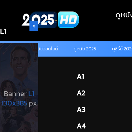
Skip
to
ดูหนั
content
X
L1
ดูหนังออนไลน์
ดูหนัง 2025
ดูซีรี่ย์ 20
BL1
A1
BL2
A2
A3
A4