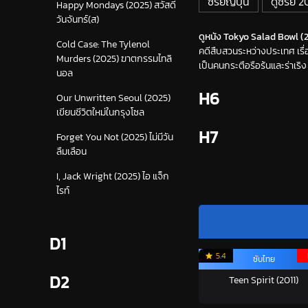
ซีรีย์ญี่ปุ่น
ดูซีรี่ย์ 
Happy Mondays (2025) สวัสดี
วันจันทร์(ส)
ดูหนัง Tokyo Salad Bowl (20
Cold Case: The Tylenol
คดีสืบสวนระหว่างประเทศ เรื
Murders (2025) ฆาตกรรมไทลิ
เป็นคนกระตือรือร้นและร่าเริง
นอล
H6
Our Unwritten Seoul (2025)
เขียนชีวิตใหม่ในกรุงโซล
H7
Forget You Not (2025) ไม่มีวัน
ลืมเลือน
I, Jack Wright (2025) ไอ แจ็ก
ไรท์
D1
5.4
ซับไทย
D2
Teen Spirit (2011)