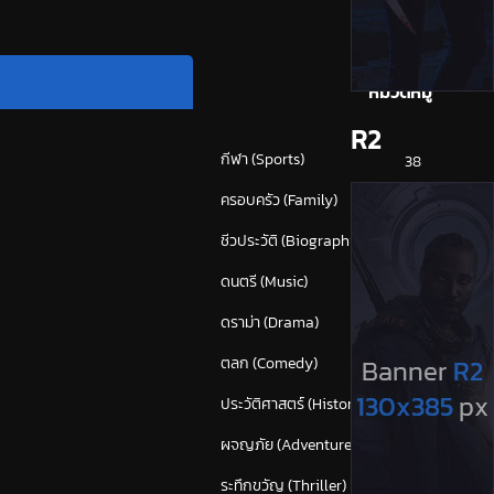
หมวดหมู่
R2
กีฬา (Sports)
38
ครอบครัว (Family)
120
ชีวประวัติ (Biography)
24
ดนตรี (Music)
55
ดราม่า (Drama)
875
ตลก (Comedy)
628
ประวัติศาสตร์ (History)
43
ผจญภัย (Adventure)
382
ระทึกขวัญ (Thriller)
(1,673)