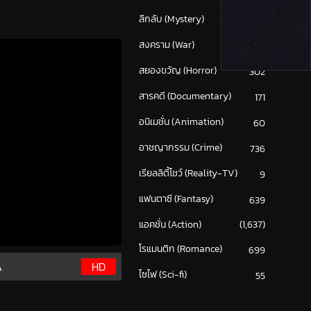
ลึกลับ (Mystery)
214
สงคราม (War)
117
สยองขวัญ (Horror)
302
สารคดี (Documentary)
171
อนิเมชั่น (Animation)
60
อาชญากรรม (Crime)
736
เรียลลิตี้โชว์ (Reality-TV)
9
แฟนตาซี (Fantasy)
639
แอคชั่น (Action)
(1,637)
โรแมนติก (Romance)
699
A
HD
ไซไฟ (Sci-fi)
55