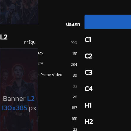
ประเภท
L2
C1
การ์ตูน
190
ดูซีรี่ย์ 2025
181
C2
ดูหนัง 2025
234
C3
Amazon Prime Video
89
Disney+
93
C4
HBO
28
H1
iQiYi
167
NETFLIX
651
H2
ซีรีย์จีน
23