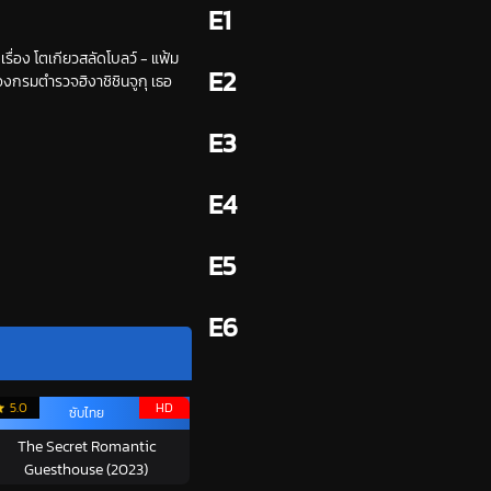
E1
เรื่อง โตเกียวสลัดโบลว์ - แฟ้ม
E2
องกรมตำรวจฮิงาชิชินจูกุ เธอ
E3
E4
E5
E6
5.0
HD
ซับไทย
The Secret Romantic
Guesthouse (2023)