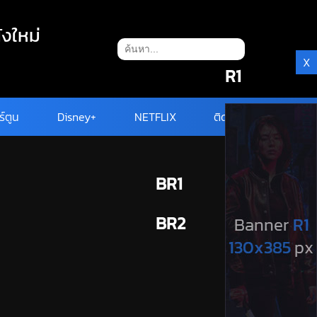
ังใหม่
X
R1
ร์ตูน
Disney+
NETFLIX
ติดต่อ
BR1
BR2