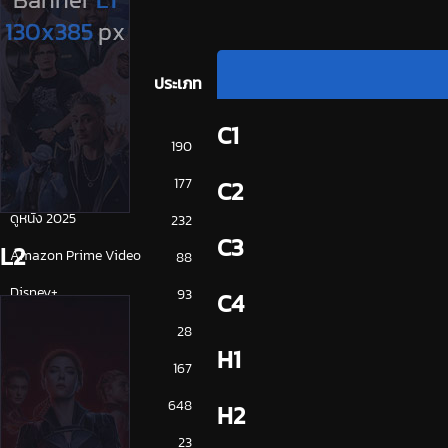
ประเภท
C1
การ์ตูน
190
ดูซีรี่ย์ 2025
177
C2
ดูหนัง 2025
232
C3
L2
Amazon Prime Video
88
Disney+
93
C4
HBO
28
H1
iQiYi
167
NETFLIX
648
H2
ซีรีย์จีน
23